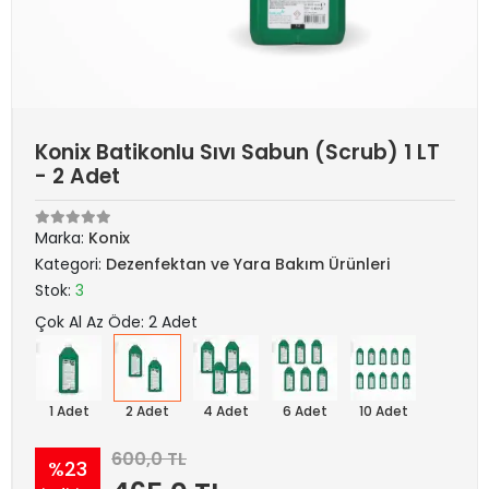
Konix Batikonlu Sıvı Sabun (Scrub) 1 LT
- 2 Adet
Marka:
Konix
Kategori:
Dezenfektan ve Yara Bakım Ürünleri
Stok:
3
Çok Al Az Öde: 2 Adet
1 Adet
2 Adet
4 Adet
6 Adet
10 Adet
600,0 TL
%23