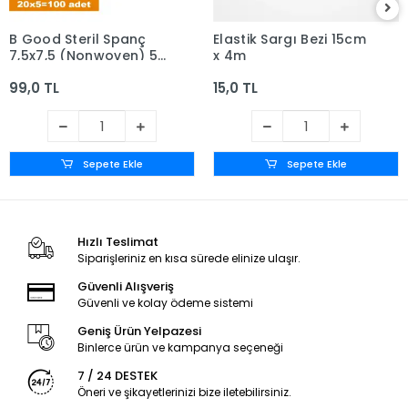
B Good Steril Spanç
Elastik Sargı Bezi 15cm
7,5x7,5 (Nonwoven) 5'li
x 4m
zarf x 20 - Kutusuz
99,0 TL
15,0 TL
Sepete Ekle
Sepete Ekle
Hızlı Teslimat
Siparişleriniz en kısa sürede elinize ulaşır.
Güvenli Alışveriş
Güvenli ve kolay ödeme sistemi
Geniş Ürün Yelpazesi
Binlerce ürün ve kampanya seçeneği
7 / 24 DESTEK
Öneri ve şikayetlerinizi bize iletebilirsiniz.