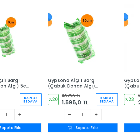
ılı Sargı
Gypsona Alçılı Sargı
Gypson
an Alçı) 5cm
(Çabuk Donan Alçı)
(Çabuk
det
10cm x 2m - 10 Adet
20cm x
2.000,0 TL
3
KARGO
KARGO
%20
%23
1.595,0 TL
BEDAVA
BEDAVA
Sepete Ekle
Sepete Ekle