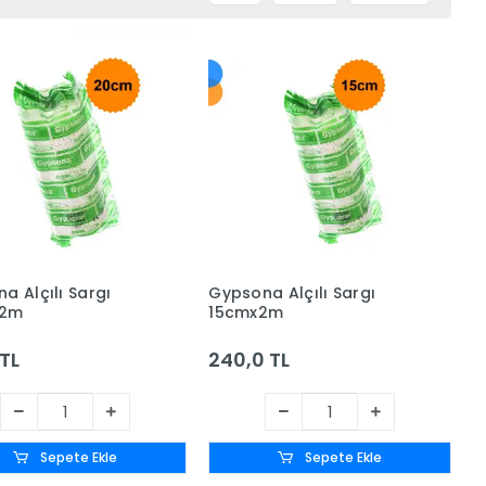
a Alçılı Sargı
Gypsona Alçılı Sargı
x2m
15cmx2m
 TL
240,0 TL
Sepete Ekle
Sepete Ekle