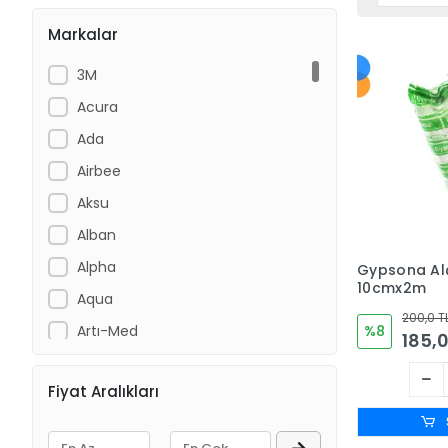
Markalar
3M
Acura
Ada
Airbee
Aksu
Alban
Alpha
Gypsona Alç
10cmx2m
Aqua
200,0 T
Artı-Med
%8
185,0
Assan
Fiyat Aralıkları
Ayset
BACTIGRAS