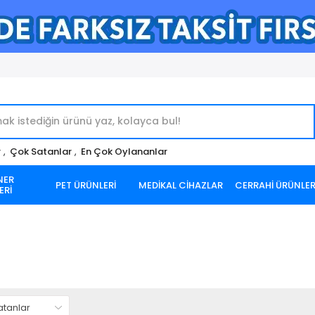
r
,
Çok Satanlar
,
En Çok Oylananlar
NER
PET ÜRÜNLERİ
MEDİKAL CİHAZLAR
CERRAHİ ÜRÜNLE
ERİ