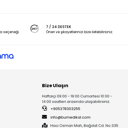
7 / 24 DESTEK
a seçeneği
Öneri ve şikayetlerinizi bize iletebilirsiniz.
Bize Ulaşın
Haftaiçi 09:00 - 19:00 Cumartesi 10:00 -
14:00 saatleri arasında ulaşabilirsiniz.
+905378303255
info@bumedikal.com
Hacı Osman Mah, Bağdat Cd. No:335