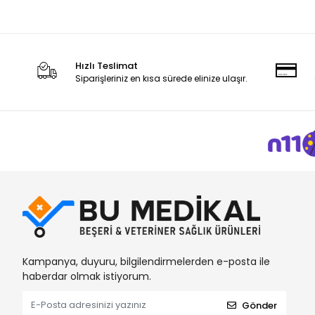
BRP
BSN
Bu-Med
Hızlı Teslimat
Bustark
Siparişleriniz en kısa sürede elinize ulaşır.
Canped
Cansın
Catheters
Ceren
Clean Ped
Clivex
Covidien
Cutta Cutter
Kampanya, duyuru, bilgilendirmelerden e-posta ile
haberdar olmak istiyorum.
Damacryl-Vet
Damla Sağlık
Gönder