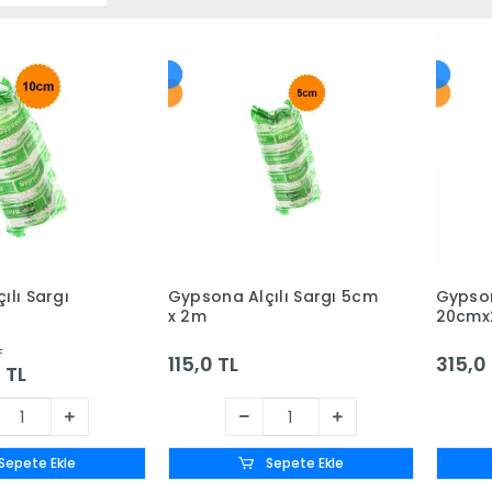
ılı Sargı
Gypsona Alçılı Sargı 5cm
Gypson
x 2m
20cm
L
115,0 TL
315,0
 TL
Sepete Ekle
Sepete Ekle