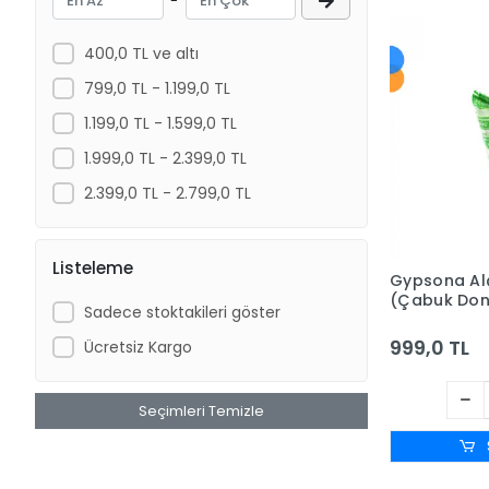
-
Bambino
Bastos Viegas
400,0 TL ve altı
BD
799,0 TL - 1.199,0 TL
Berha
1.199,0 TL - 1.599,0 TL
Berika
1.999,0 TL - 2.399,0 TL
Bestpoint
2.399,0 TL - 2.799,0 TL
Beta İpek
Betaplast
Listeleme
Gypsona Alç
Betasan
(Çabuk Don
Sadece stoktakileri göster
x 2m - 10 A
Beybi
999,0 TL
Ücretsiz Kargo
Biorad
Bioxi
Seçimleri Temizle
Bıçakcılar
Braun