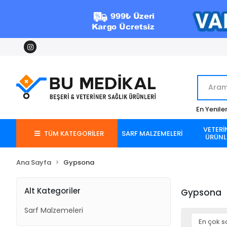
En Yenile
VETERİ
TÜM KATEGORİLER
SARF MALZEMELERİ
ÜRÜNL
Ana Sayfa
Gypsona
Alt Kategoriler
Gypsona
Sarf Malzemeleri