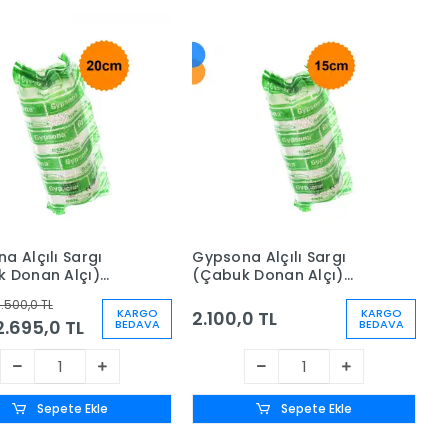
a Alçılı Sargı
Gypsona Alçılı Sargı
 Donan Alçı)
(Çabuk Donan Alçı)
 2m - 10 Adet
15cm x 2m - 10 Adet
.500,0 TL
KARGO
KARGO
2.100,0 TL
2.695,0 TL
BEDAVA
BEDAVA
Sepete Ekle
Sepete Ekle