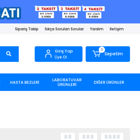
Sipariş Takip
Sıkça Sorulan Sorular
Yardım
İletişim
0
Giriş Yap
Sepetim
Üye Ol
LABORATUVAR
R
HASTA BEZLERİ
DİĞER ÜRÜNLER
ÜRÜNLERİ