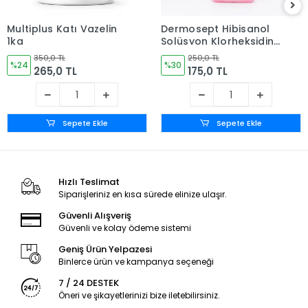
Multiplus Katı Vazelin
Dermosept Hibisanol
1kg
Solüsyon Klorheksidin
(CHLORHEXİDİNE %4) (
350,0 TL
250,0 TL
%24
Alkol Bazlı (10%) 1 LT
%30
265,0 TL
175,0 TL
Sepete Ekle
Sepete Ekle
Hızlı Teslimat
Siparişleriniz en kısa sürede elinize ulaşır.
Güvenli Alışveriş
Güvenli ve kolay ödeme sistemi
Geniş Ürün Yelpazesi
Binlerce ürün ve kampanya seçeneği
7 / 24 DESTEK
Öneri ve şikayetlerinizi bize iletebilirsiniz.