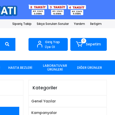
Sipariş Takip
Sıkça Sorulan Sorular
Yardım
İletişim
0
Giriş Yap
Sepetim
Üye Ol
LABORATUVAR
R
HASTA BEZLERİ
DİĞER ÜRÜNLER
ÜRÜNLERİ
Kategoriler
Genel Yazılar
Kampanyalar