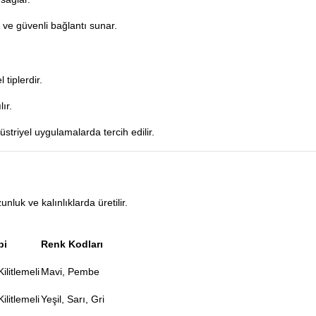
ı ve güvenli bağlantı sunar.
 tiplerdir.
ır.
triyel uygulamalarda tercih edilir.
nluk ve kalınlıklarda üretilir.
pi
Renk Kodları
ilitlemeli
Mavi, Pembe
ilitlemeli
Yeşil, Sarı, Gri