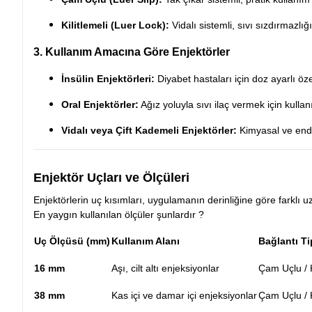
Kilitlemeli (Luer Lock):
Vidalı sistemli, sıvı sızdırmazlığ
3. Kullanım Amacına Göre Enjektörler
İnsülin Enjektörleri:
Diyabet hastaları için doz ayarlı özel
Oral Enjektörler:
Ağız yoluyla sıvı ilaç vermek için kullanıl
Vidalı veya Çift Kademeli Enjektörler:
Kimyasal ve endüs
Enjektör Uçları ve Ölçüleri
Enjektörlerin uç kısımları, uygulamanın derinliğine göre farklı uzu
En yaygın kullanılan ölçüler şunlardır ?
Uç Ölçüsü (mm)
Kullanım Alanı
Bağlantı Ti
16 mm
Aşı, cilt altı enjeksiyonlar
Çam Uçlu / K
38 mm
Kas içi ve damar içi enjeksiyonlar
Çam Uçlu / K