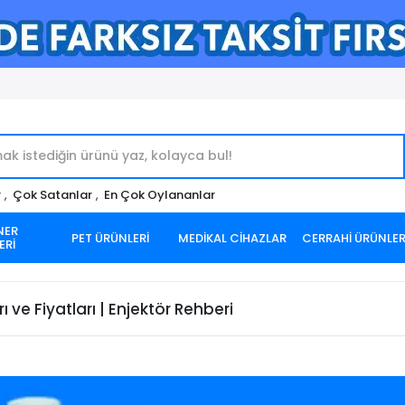
r
,
Çok Satanlar
,
En Çok Oylananlar
NER
PET ÜRÜNLERİ
MEDİKAL CİHAZLAR
CERRAHİ ÜRÜNLE
ERİ
ı ve Fiyatları | Enjektör Rehberi