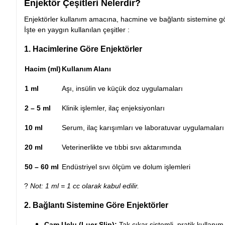
Enjektör Çeşitleri Nelerdir?
Enjektörler kullanım amacına, hacmine ve bağlantı sistemine göre 
İşte en yaygın kullanılan çeşitler :
1. Hacimlerine Göre Enjektörler
Hacim (ml)
Kullanım Alanı
1 ml
Aşı, insülin ve küçük doz uygulamaları
2 – 5 ml
Klinik işlemler, ilaç enjeksiyonları
10 ml
Serum, ilaç karışımları ve laboratuvar uygulamaları
20 ml
Veterinerlikte ve tıbbi sıvı aktarımında
50 – 60 ml
Endüstriyel sıvı ölçüm ve dolum işlemleri
?
Not: 1 ml = 1 cc olarak kabul edilir.
2. Bağlantı Sistemine Göre Enjektörler
Çam Uçlu (Luer Slip):
Tak çıkar sistemli, pratik kullanım