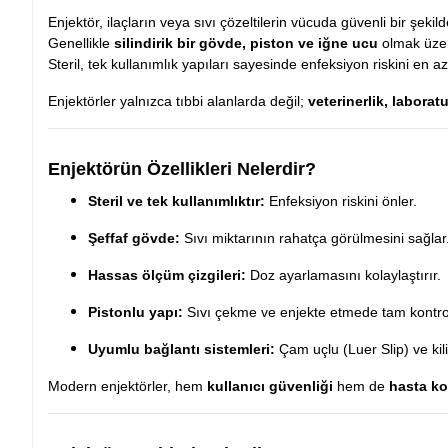
Enjektör, ilaçların veya sıvı çözeltilerin vücuda güvenli bir şek
Genellikle
silindirik bir gövde, piston ve iğne ucu
olmak üzer
Steril, tek kullanımlık yapıları sayesinde enfeksiyon riskini en az
Enjektörler yalnızca tıbbi alanlarda değil;
veterinerlik, labora
Enjektörün Özellikleri Nelerdir?
Steril ve tek kullanımlıktır:
Enfeksiyon riskini önler.
Şeffaf gövde:
Sıvı miktarının rahatça görülmesini sağlar
Hassas ölçüm çizgileri:
Doz ayarlamasını kolaylaştırır.
Pistonlu yapı:
Sıvı çekme ve enjekte etmede tam kontrol
Uyumlu bağlantı sistemleri:
Çam uçlu (Luer Slip) ve kili
Modern enjektörler, hem
kullanıcı güvenliği
hem de
hasta k