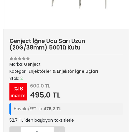
Genject İğne Ucu Sarı Uzun
(20G/38mm) 500'lü Kutu
Marka:
Genject
Kategori:
Enjektörler & Enjektör İğne Uçları
Stok:
2
600,0 TL
%18
495,0 TL
indirim
Havale/EFT ile
475,2 TL
52,7 TL 'den başlayan taksitlerle