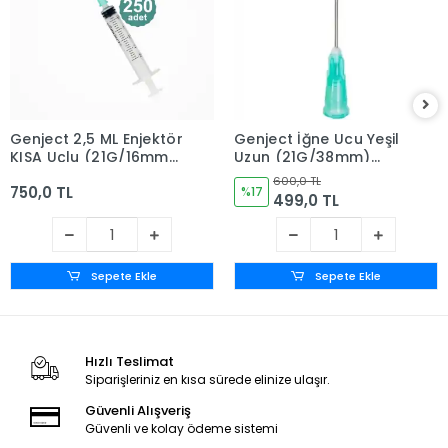
Genject 2,5 ML Enjektör
Genject İğne Ucu Yeşil
KISA Uçlu (21G/16mm)
Uzun (21G/38mm)
250'li Kutu
500'lü Kutu
600,0 TL
750,0 TL
%17
499,0 TL
Sepete Ekle
Sepete Ekle
Hızlı Teslimat
Siparişleriniz en kısa sürede elinize ulaşır.
Güvenli Alışveriş
Güvenli ve kolay ödeme sistemi