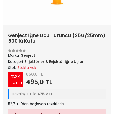
Genject İğne Ucu Turuncu (25G/25mm)
500'lü Kutu
Marka:
Genject
Kategori:
Enjektörler & Enjektör İğne Uçları
Stok:
Stokta yok
650,0 TL
%24
495,0 TL
indirim
Havale/EFT ile
475,2 TL
52,7 TL 'den başlayan taksitlerle