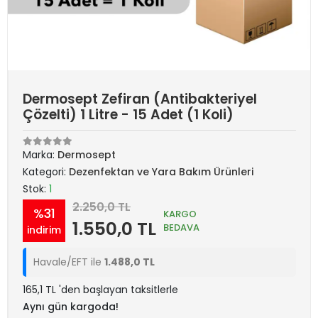
Dermosept Zefiran (Antibakteriyel
Çözelti) 1 Litre - 15 Adet (1 Koli)
Marka:
Dermosept
Kategori:
Dezenfektan ve Yara Bakım Ürünleri
Stok:
1
2.250,0 TL
%31
KARGO
1.550,0 TL
BEDAVA
indirim
Havale/EFT ile
1.488,0 TL
165,1 TL 'den başlayan taksitlerle
Aynı gün kargoda!