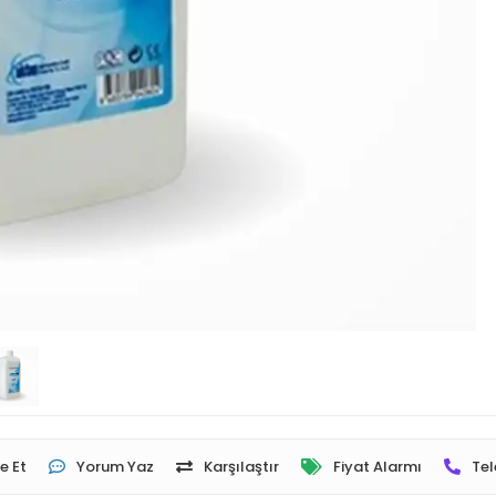
e Et
Yorum Yaz
Karşılaştır
Fiyat Alarmı
Tel