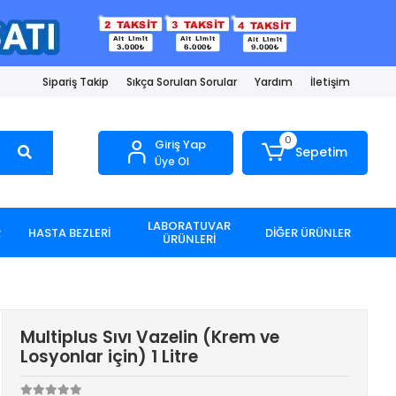
Sipariş Takip
Sıkça Sorulan Sorular
Yardım
İletişim
0
Giriş Yap
Sepetim
Üye Ol
LABORATUVAR
R
HASTA BEZLERİ
DİĞER ÜRÜNLER
ÜRÜNLERİ
Multiplus Sıvı Vazelin (Krem ve
Losyonlar için) 1 Litre