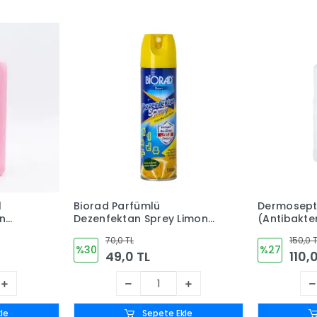
l
Biorad Parfümlü
Dermosept 
in
Dezenfektan Sprey Limon
(Antibakter
( Alkol
Kokulu 150ml
Litre
70,0 TL
150,0 
%30
%27
49,0 TL
110,
le
Sepete Ekle