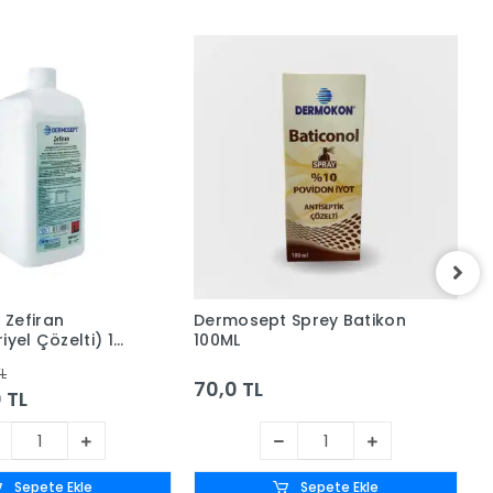
Zefiran
Dermosept Sprey Batikon
B
iyel Çözelti) 1
100ML
D
K
TL
70,0 TL
0 TL
Sepete Ekle
Sepete Ekle