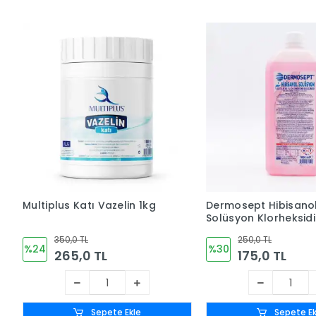
Multiplus Katı Vazelin 1kg
Dermosept Hibisano
Solüsyon Klorheksid
(CHLORHEXİDİNE %4) 
350,0 TL
250,0 TL
Bazlı (10%) 1 LT
%24
%30
265,0 TL
175,0 TL
Sepete Ekle
Sepete Ek