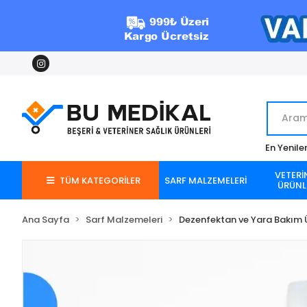
En Yenile
VETERİ
TÜM KATEGORİLER
SARF MALZEMELERİ
ÜRÜNL
Ana Sayfa
Sarf Malzemeleri
Dezenfektan ve Yara Bakım Ü