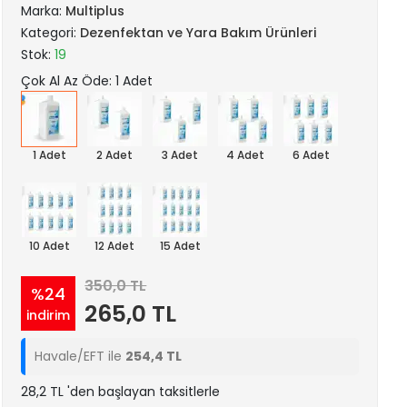
Marka:
Multiplus
Kategori:
Dezenfektan ve Yara Bakım Ürünleri
Stok:
19
Çok Al Az Öde: 1 Adet
1 Adet
2 Adet
3 Adet
4 Adet
6 Adet
10 Adet
12 Adet
15 Adet
350,0 TL
%24
265,0 TL
indirim
Havale/EFT ile
254,4 TL
28,2 TL 'den başlayan taksitlerle