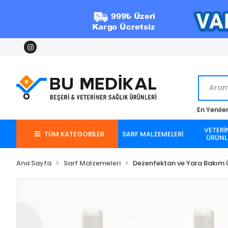
En Yenile
VETERİ
TÜM KATEGORİLER
SARF MALZEMELERİ
ÜRÜNL
Ana Sayfa
Sarf Malzemeleri
Dezenfektan ve Yara Bakım Ü