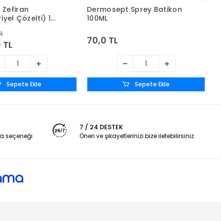
Zefiran
Dermosept Sprey Batikon
B
iyel Çözelti) 1
100ML
D
K
TL
70,0 TL
0 TL
Sepete Ekle
Sepete Ekle
7 / 24 DESTEK
a seçeneği
Öneri ve şikayetlerinizi bize iletebilirsiniz.