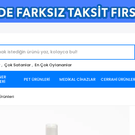
r
,
Çok Satanlar
,
En Çok Oylananlar
NER
PET ÜRÜNLERİ
MEDİKAL CİHAZLAR
CERRAHİ ÜRÜNLE
ERİ
rünleri