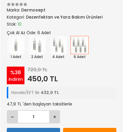
Marka:
Dermosept
Kategori:
Dezenfektan ve Yara Bakım Ürünleri
Stok:
10
Çok Al Az Öde: 6 Adet
1 Adet
2 Adet
4 Adet
6 Adet
720,0 TL
%38
450,0 TL
indirim
Havale/EFT ile
432,0 TL
47,9 TL 'den başlayan taksitlerle