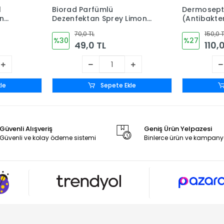
l
Biorad Parfümlü
Dermosept 
in
Dezenfektan Sprey Limon
(Antibakter
( Alkol
Kokulu 150ml
Litre
70,0 TL
150,0 
%30
%27
49,0 TL
110,
le
Sepete Ekle
Güvenli Alışveriş
Geniş Ürün Yelpazesi
Güvenli ve kolay ödeme sistemi
Binlerce ürün ve kampany