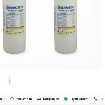
e Et
Yorum Yaz
Karşılaştır
Fiyat Alarmı
Tel