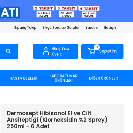
Sipariş Takip
Sıkça Sorulan Sorular
Yardım
İletişim
0
Giriş Yap
Sepetim
Üye Ol
LABORATUVAR
R
HASTA BEZLERİ
DİĞER ÜRÜNLER
ÜRÜNLERİ
Dermosept Hibisanol El ve Cilt
Ansiteptiği (Klorheksidin %2 Sprey)
250ml - 6 Adet