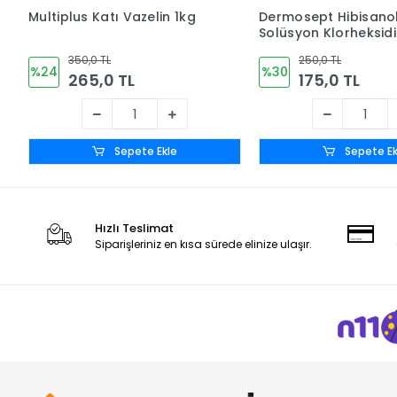
Multiplus Katı Vazelin 1kg
Dermosept Hibisano
Solüsyon Klorheksid
(CHLORHEXİDİNE %4) 
350,0 TL
250,0 TL
Bazlı (10%) 1 LT
%24
%30
265,0 TL
175,0 TL
Sepete Ekle
Sepete Ek
Hızlı Teslimat
Siparişleriniz en kısa sürede elinize ulaşır.