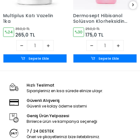
Multiplus Katı Vazelin
Dermosept Hibisanol
1kg
Solüsyon Klorheksidin
(CHLORHEXİDİNE %4) (
350,0 TL
250,0 TL
%24
Alkol Bazlı (10%) 1 LT
%30
265,0 TL
175,0 TL
Sepete Ekle
Sepete Ekle
Hızlı Teslimat
Siparişleriniz en kısa sürede elinize ulaşır.
Güvenli Alışveriş
Güvenli ve kolay ödeme sistemi
Geniş Ürün Yelpazesi
Binlerce ürün ve kampanya seçeneği
7 / 24 DESTEK
Öneri ve şikayetlerinizi bize iletebilirsiniz.