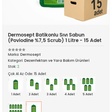
Dermosept Batikonlu Sıvı Sabun
(Poviodine %7,5 Scrub) 1 Litre - 15 Adet
Marka:
Dermosept
Kategori:
Dezenfektan ve Yara Bakım Ürünleri
Stok:
2
Çok Al Az Öde: 15 Adet
1 Adet
2 Adet
3 Adet
4 Adet
5 Adet