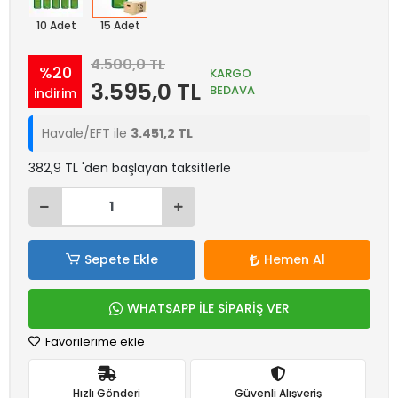
10 Adet
15 Adet
4.500,0 TL
%20
KARGO
3.595,0 TL
BEDAVA
indirim
Havale/EFT ile
3.451,2 TL
382,9 TL 'den başlayan taksitlerle
Sepete Ekle
Hemen Al
WHATSAPP İLE SİPARİŞ VER
Favorilerime ekle
Hızlı Gönderi
Güvenli Alışveriş