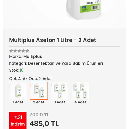
Multiplus Aseton 1 Litre - 2 Adet
Marka:
Multiplus
Kategori:
Dezenfektan ve Yara Bakım Ürünleri
Stok:
10
Çok Al Az Öde: 2 Adet
1 Adet
2 Adet
3 Adet
4 Adet
700,0 TL
%31
485,0 TL
indirim