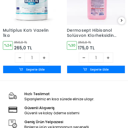
Multiplus Katı Vazelin
Dermosept Hibisanol
1kg
Solüsyon Klorheksidin
(CHLORHEXİDİNE %4) (
350,0 TL
250,0 TL
%24
Alkol Bazlı (10%) 1 LT
%30
265,0 TL
175,0 TL
Sepete Ekle
Sepete Ekle
Hızlı Teslimat
Siparişleriniz en kısa sürede elinize ulaşır.
Güvenli Alışveriş
Güvenli ve kolay ödeme sistemi
Geniş Ürün Yelpazesi
Binlerce ürün ve kampanya seçeneği