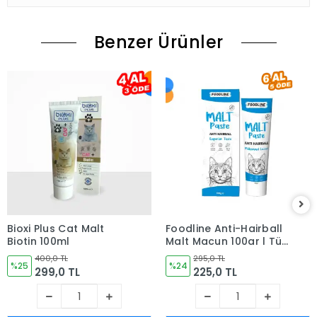
Benzer Ürünler
Bioxi Plus Cat Malt
Foodline Anti-Hairball
Biotin 100ml
Malt Macun 100gr | Tüy
Yumağı Önleyici
400,0 TL
295,0 TL
%25
%24
299,0 TL
225,0 TL