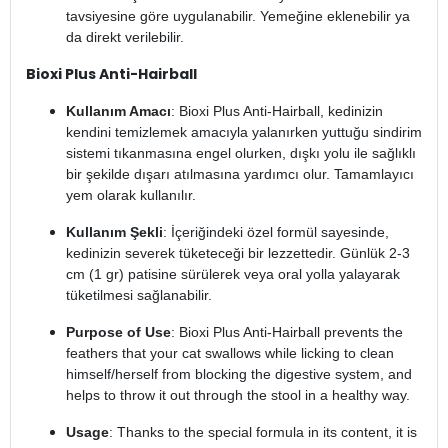
tavsiyesine göre uygulanabilir. Yemeğine eklenebilir ya
da direkt verilebilir.
Bioxi Plus Anti-Hairball
Kullanım Amacı
: Bioxi Plus Anti-Hairball, kedinizin
kendini temizlemek amacıyla yalanırken yuttuğu sindirim
sistemi tıkanmasına engel olurken, dışkı yolu ile sağlıklı
bir şekilde dışarı atılmasına yardımcı olur. Tamamlayıcı
yem olarak kullanılır.
Kullanım Şekli
: İçeriğindeki özel formül sayesinde,
kedinizin severek tüketeceği bir lezzettedir. Günlük 2-3
cm (1 gr) patisine sürülerek veya oral yolla yalayarak
tüketilmesi sağlanabilir.
Purpose of Use
: Bioxi Plus Anti-Hairball prevents the
feathers that your cat swallows while licking to clean
himself/herself from blocking the digestive system, and
helps to throw it out through the stool in a healthy way.
Usage
: Thanks to the special formula in its content, it is