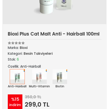
Bioxi Plus Cat Malt Anti - Hairball 100ml
Marka:
Bioxi
Kategori:
Besin Takviyeleri
Stok:
6
Özellik: Anti-Hairball
Anti-Hairball
Multi-Vitamin
Biotin
350,0 TL
%15
299,0 TL
indirim