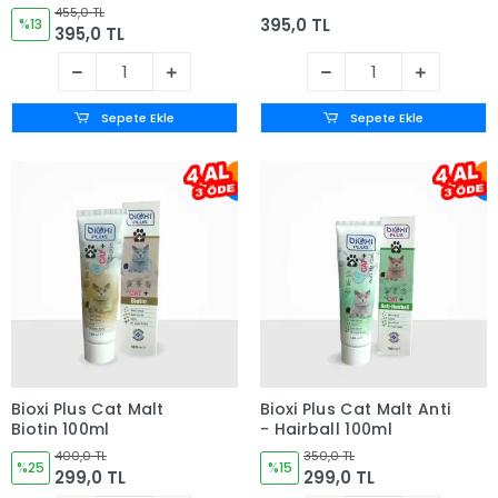
100ml
100ml
455,0 TL
395,0 TL
%13
395,0 TL
Sepete Ekle
Sepete Ekle
Bioxi Plus Cat Malt
Bioxi Plus Cat Malt Anti
Biotin 100ml
- Hairball 100ml
400,0 TL
350,0 TL
%25
%15
299,0 TL
299,0 TL