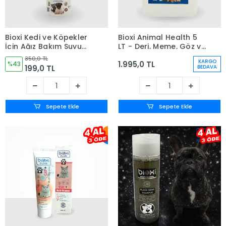
Bioxi Kedi ve Köpekler
Bioxi Animal Health 5
İçin Ağız Bakım Suyu
LT - Deri, Meme, Göz ve
100 ml
Kulak Bakım Ürünü
350,0 TL
KARGO
1.995,0 TL
%43
199,0 TL
BEDAVA
Sepete Ekle
Sepete Ekle