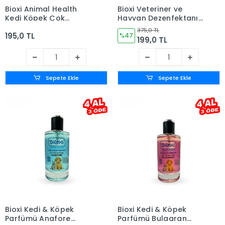
Bioxi Animal Health
Bioxi Veteriner ve
Kedi Köpek Çok
Hayvan Dezenfektanı 1
Amaçlı 30’lu
LT | Etkili Hipokloröz
375,0 TL
195,0 TL
Temizleme Mendili
Asit (HOCl) Bazlı
%47
199,0 TL
Çözüm
Sepete Ekle
Sepete Ekle
Bioxi Kedi & Köpek
Bioxi Kedi & Köpek
Parfümü Anafore
Parfümü Bulgaran