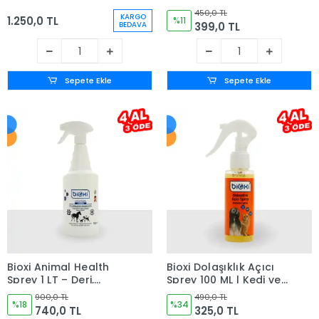
Hayvanlar İçin
450,0 TL
KARGO
1.250,0 TL
Besleyici ve Koruyucu
%11
399,0 TL
BEDAVA
Bakım Ürünü
Sepete Ekle
Sepete Ekle
Bioxi Animal Health
Bioxi Dolaşıklık Açıcı
Sprey 1 LT – Deri,
Sprey 100 ML | Kedi ve
Meme, Göz ve Kulak
Köpek Tüy Bakım
900,0 TL
490,0 TL
Bakım Ürünü
%18
Ürünü
%34
740,0 TL
325,0 TL