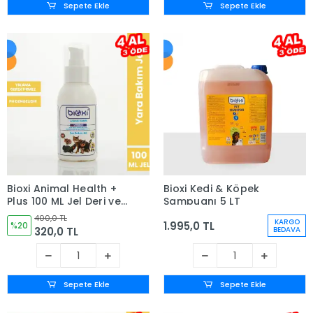
Sepete Ekle
Sepete Ekle
Bioxi Animal Health +
Bioxi Kedi & Köpek
Plus 100 ML Jel Deri ve
Şampuanı 5 LT
Yara Bakımı
400,0 TL
KARGO
1.995,0 TL
%20
320,0 TL
BEDAVA
Sepete Ekle
Sepete Ekle