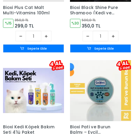
Bioxi Plus Cat Malt
Bioxi Black Shine Pure
Multi-Vitamins 100ml
Shampoo (Kedi ve
Köpek Siyah Tüyler İçin
350,0 TL
500,0 TL
%15
Şampuan) 200 ml
%30
299,0 TL
350,0 TL
Sepete Ekle
Sepete Ekle
Bioxi Kedi Köpek Bakım
Bioxi Pati ve Burun
Seti 4'lü Paket
Balmı – Evcil