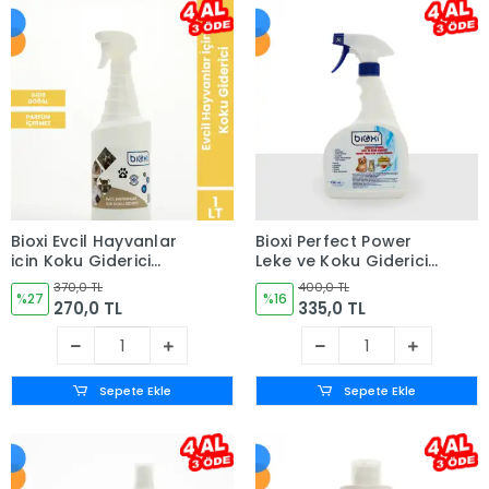
Bioxi Evcil Hayvanlar
Bioxi Perfect Power
için Koku Giderici
Leke ve Koku Giderici
Dezenfektan
750 ML
370,0 TL
400,0 TL
Parfümsüz 1 LT
%27
%16
270,0 TL
335,0 TL
Sepete Ekle
Sepete Ekle