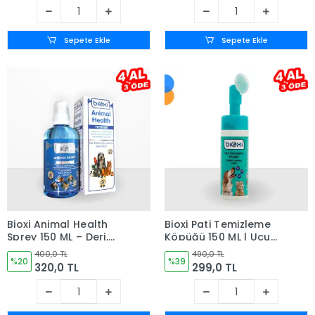
Sepete Ekle
Sepete Ekle
Bioxi Animal Health
Bioxi Pati Temizleme
Sprey 150 ML – Deri,
Köpüğü 150 ML | Ucu
Meme, Göz ve Kulak
Fırçalı Köpük Pompalı
400,0 TL
490,0 TL
Bakım Ürünü
%20
%39
320,0 TL
299,0 TL