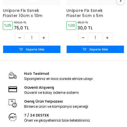
Unipore Fix Esnek
Unipore Fix Esnek
Flaster 10cm x 10m
Flaster 5cm x 5m
100,0 TL
45,0 TL
%25
%33
75,0 TL
30,0 TL
Sepete Ekle
Sepete Ekle
Hızlı Teslimat
Siparişleriniz en kısa sürede elinize ulaşır.
Güvenli Alışveriş
Güvenli ve kolay ödeme sistemi
Geniş Ürün Yelpazesi
Binlerce ürün ve kampanya seçeneği
7 / 24 DESTEK
Öneri ve şikayetlerinizi bize iletebilirsiniz.