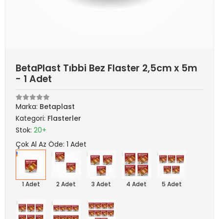
BetaPlast Tıbbi Bez Flaster 2,5cm x 5m
- 1 Adet
Marka:
Betaplast
Kategori:
Flasterler
Stok:
20+
Çok Al Az Öde: 1 Adet
1 Adet
2 Adet
3 Adet
4 Adet
5 Adet