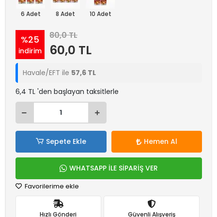
6 Adet
8 Adet
10 Adet
80,0 TL
%25
60,0 TL
indirim
Havale/EFT ile
57,6 TL
6,4 TL 'den başlayan taksitlerle
Sepete Ekle
Hemen Al
WHATSAPP İLE SİPARİŞ VER
Favorilerime ekle
Hızlı Gönderi
Güvenli Alışveriş