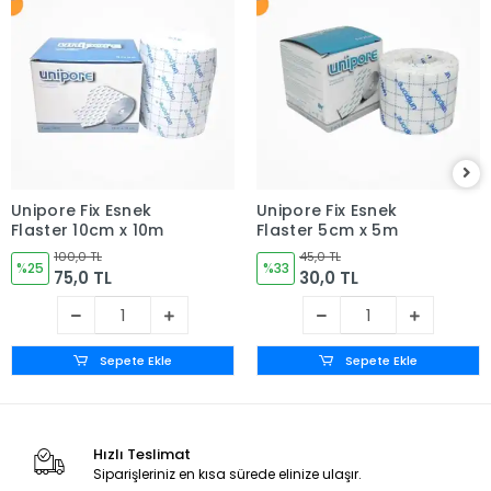
Unipore Fix Esnek
Unipore Fix Esnek
Flaster 10cm x 10m
Flaster 5cm x 5m
100,0 TL
45,0 TL
%25
%33
75,0 TL
30,0 TL
Sepete Ekle
Sepete Ekle
Hızlı Teslimat
Siparişleriniz en kısa sürede elinize ulaşır.