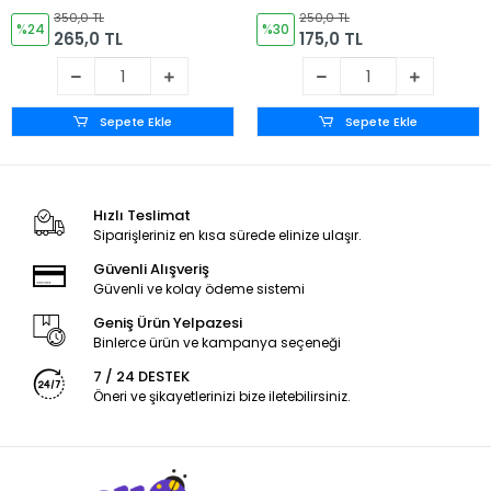
(CHLORHEXİDİNE %4) (
350,0 TL
250,0 TL
%24
Alkol Bazlı (10%) 1 LT
%30
265,0 TL
175,0 TL
Sepete Ekle
Sepete Ekle
Hızlı Teslimat
Siparişleriniz en kısa sürede elinize ulaşır.
Güvenli Alışveriş
Güvenli ve kolay ödeme sistemi
Geniş Ürün Yelpazesi
Binlerce ürün ve kampanya seçeneği
7 / 24 DESTEK
Öneri ve şikayetlerinizi bize iletebilirsiniz.