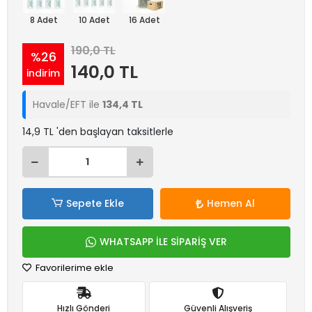
8 Adet
10 Adet
16 Adet
190,0 TL
%26
140,0 TL
indirim
Havale/EFT ile
134,4 TL
14,9 TL 'den başlayan taksitlerle
Sepete Ekle
Hemen Al
WHATSAPP İLE SİPARİŞ VER
Favorilerime ekle
Hızlı Gönderi
Güvenli Alışveriş