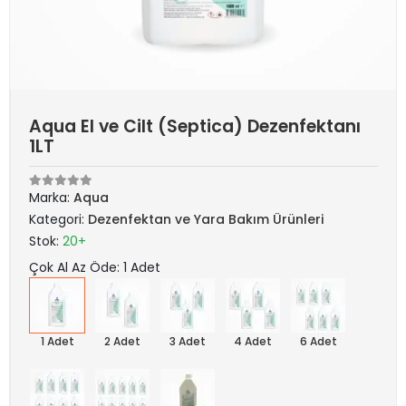
Aqua El ve Cilt (Septica) Dezenfektanı
1LT
Marka:
Aqua
Kategori:
Dezenfektan ve Yara Bakım Ürünleri
Stok:
20+
Çok Al Az Öde: 1 Adet
1 Adet
2 Adet
3 Adet
4 Adet
6 Adet