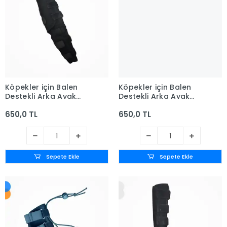
Köpekler için Balen
Köpekler için Balen
Destekli Arka Ayak
Destekli Arka Ayak
Uzun Dirseklik Medium
Uzun Dirseklik Small -
650,0 TL
650,0 TL
- (M)
(S)
Sepete Ekle
Sepete Ekle