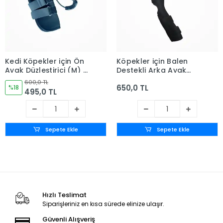
Kedi Köpekler için Ön
Köpekler için Balen
Ayak Düzleştirici (M) -
Destekli Arka Ayak
Medium
Uzun Dirseklik X Large
600,0 TL
650,0 TL
%18
- (XL)
495,0 TL
Sepete Ekle
Sepete Ekle
Hızlı Teslimat
Siparişleriniz en kısa sürede elinize ulaşır.
Güvenli Alışveriş