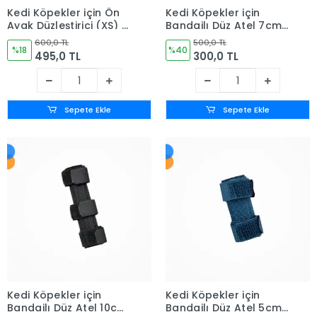
Kedi Köpekler için Ön
Kedi Köpekler için
Ayak Düzleştirici (XS) -
Bandajlı Düz Atel 7cm
X Small
(No:2)
600,0 TL
500,0 TL
%18
%40
495,0 TL
300,0 TL
Sepete Ekle
Sepete Ekle
Kedi Köpekler için
Kedi Köpekler için
Bandajlı Düz Atel 10cm
Bandajlı Düz Atel 5cm