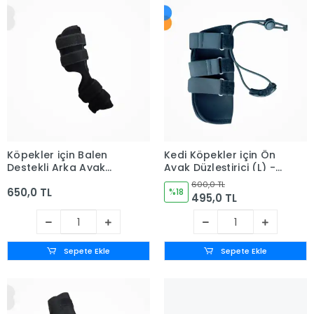
Köpekler için Balen
Kedi Köpekler için Ön
Destekli Arka Ayak
Ayak Düzleştirici (L) -
Uzun Dirseklik X Small
Large
600,0 TL
650,0 TL
- (XS)
%18
495,0 TL
Sepete Ekle
Sepete Ekle