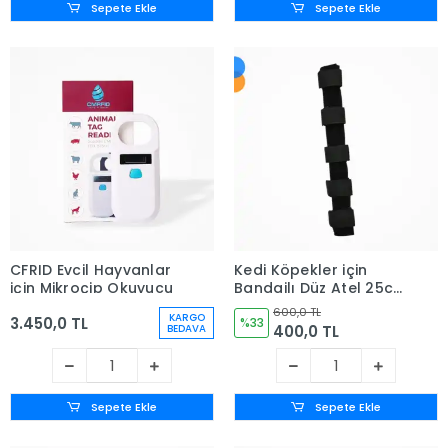
Sepete Ekle
Sepete Ekle
CFRID Evcil Hayvanlar
Kedi Köpekler için
için Mikroçip Okuyucu
Bandajlı Düz Atel 25cm
(No:6)
600,0 TL
KARGO
3.450,0 TL
%33
400,0 TL
BEDAVA
Sepete Ekle
Sepete Ekle