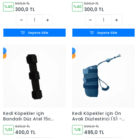
(No:3)
(No:1)
500,0 TL
500,0 TL
%40
%40
300,0 TL
300,0 TL
Sepete Ekle
Sepete Ekle
Kedi Köpekler için
Kedi Köpekler için Ön
Bandajlı Düz Atel 15cm
Ayak Düzleştirici (S) -
(No:4)
Small
600,0 TL
600,0 TL
%33
%18
400,0 TL
495,0 TL