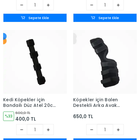
Sepete Ekle
Sepete Ekle
Kedi Köpekler için
Köpekler için Balen
Bandajlı Düz Atel 20cm
Destekli Arka Ayak
(No:5)
Uzun Dirseklik Large -
600,0 TL
650,0 TL
%33
(L)
400,0 TL