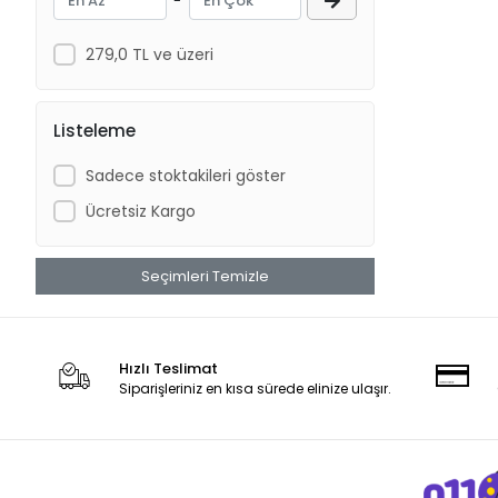
-
Bambino
Bastos Viegas
279,0 TL ve üzeri
BD
Berha
Listeleme
Berika
Sadece stoktakileri göster
Bestpoint
Ücretsiz Kargo
Beta İpek
Betaplast
Seçimleri Temizle
Betasan
Beybi
Biorad
Hızlı Teslimat
Siparişleriniz en kısa sürede elinize ulaşır.
Bioxi
Bıçakcılar
Braun