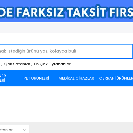
r
,
Çok Satanlar
,
En Çok Oylananlar
NER
PET ÜRÜNLERİ
MEDİKAL CİHAZLAR
CERRAHİ ÜRÜNLE
ERİ