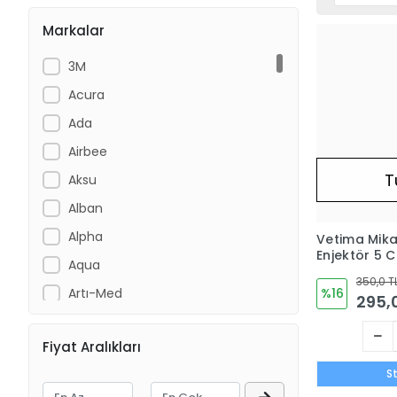
Markalar
3M
Acura
Ada
Airbee
T
Aksu
Alban
Alpha
Vetima Mik
Enjektör 5 
Aqua
350,0 T
Artı-Med
%16
295,
Assan
Fiyat Aralıkları
Ayset
S
BACTIGRAS