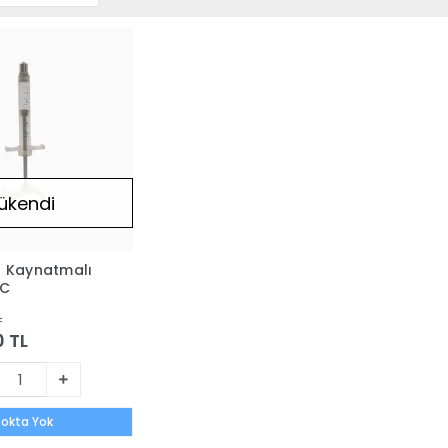
ükendi
a Kaynatmalı
CC
L
0 TL
tokta Yok