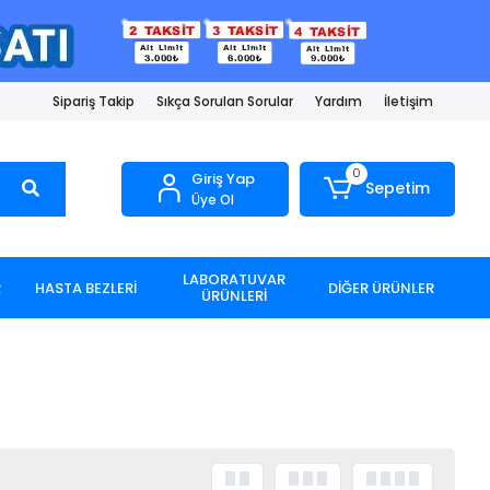
Sipariş Takip
Sıkça Sorulan Sorular
Yardım
İletişim
0
Giriş Yap
Sepetim
Üye Ol
LABORATUVAR
R
HASTA BEZLERİ
DİĞER ÜRÜNLER
ÜRÜNLERİ