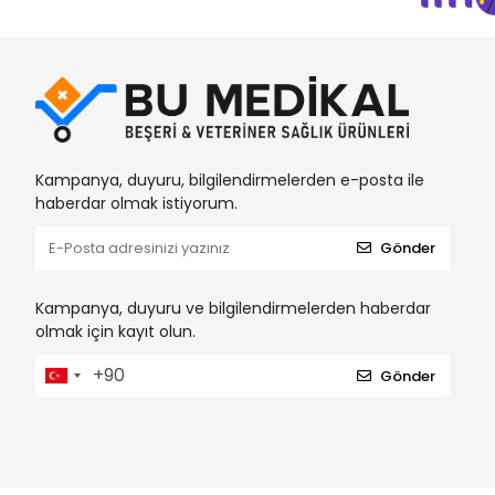
BRP
BSN
Bu-Med
Bustark
Canped
Kampanya, duyuru, bilgilendirmelerden e-posta ile
Cansın
haberdar olmak istiyorum.
Catheters
Gönder
Ceren
Clean Ped
Kampanya, duyuru ve bilgilendirmelerden haberdar
Clivex
olmak için kayıt olun.
Covidien
Gönder
Cutta Cutter
Damacryl-Vet
Damla Sağlık