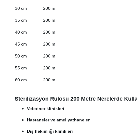
30 cm
200 m
35 cm
200 m
40 cm
200 m
45 cm
200 m
50 cm
200 m
55 cm
200 m
60 cm
200 m
Sterilizasyon Rulosu 200 Metre Nerelerde Kulla
Veteriner klinikleri
Hastaneler ve ameliyathaneler
Diş hekimliği klinikleri