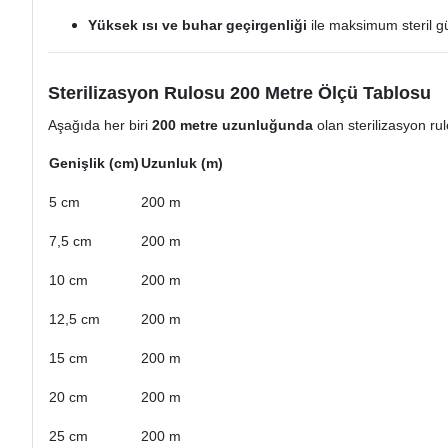
Yüksek ısı ve buhar geçirgenliği
ile maksimum steril gü
Sterilizasyon Rulosu 200 Metre Ölçü Tablosu
Aşağıda her biri
200 metre uzunluğunda
olan sterilizasyon rul
Genişlik (cm)
Uzunluk (m)
5 cm
200 m
7,5 cm
200 m
10 cm
200 m
12,5 cm
200 m
15 cm
200 m
20 cm
200 m
25 cm
200 m