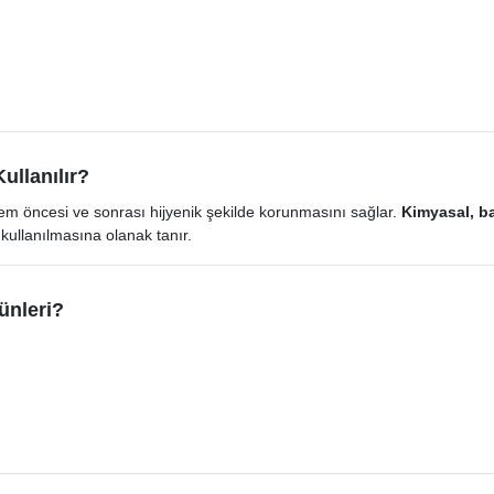
ullanılır?
 işlem öncesi ve sonrası hijyenik şekilde korunmasını sağlar.
Kimyasal, ba
ullanılmasına olanak tanır.
ünleri?