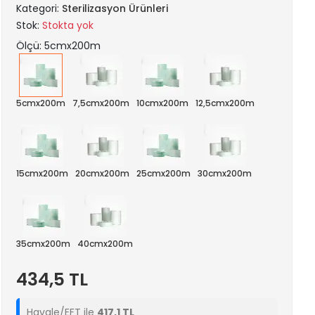
Kategori:
Sterilizasyon Ürünleri
Stok:
Stokta yok
Ölçü: 5cmx200m
5cmx200m
7,5cmx200m
10cmx200m
12,5cmx200m
15cmx200m
20cmx200m
25cmx200m
30cmx200m
35cmx200m
40cmx200m
434,5 TL
Havale/EFT ile
417,1 TL