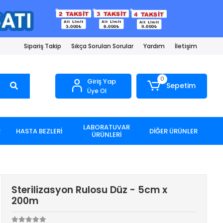
Sipariş Takip
Sıkça Sorulan Sorular
Yardım
İletişim
0
Giriş Yap
Sepetim
Üye Ol
LABORATUVAR
R
HASTA BEZLERİ
DİĞER ÜRÜNLER
ÜRÜNLERİ
Sterilizasyon Rulosu Düz - 5cm x
200m