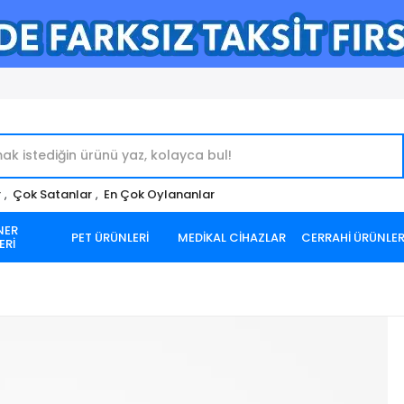
r
,
Çok Satanlar
,
En Çok Oylananlar
NER
PET ÜRÜNLERİ
MEDİKAL CİHAZLAR
CERRAHİ ÜRÜNLE
ERİ