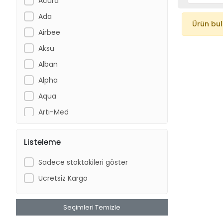
Acura
Ada
Ürün bu
Airbee
Aksu
Alban
Alpha
Aqua
Artı-Med
Assan
Listeleme
Ayset
BACTIGRAS
Sadece stoktakileri göster
Bambino
Ücretsiz Kargo
Bastos Viegas
BD
Seçimleri Temizle