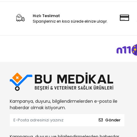
Berha
Berika
Hızlı Teslimat
Bestpoint
Siparişleriniz en kısa sürede elinize ulaşır.
Beta İpek
Betaplast
Betasan
Beybi
Biorad
Bioxi
Bıçakcılar
Braun
Kampanya, duyuru, bilgilendirmelerden e-posta ile
haberdar olmak istiyorum.
BRP
BSN
Gönder
Bu-Med
Kampanya, duyuru ve bilgilendirmelerden haberdar