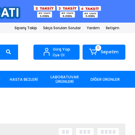
Sipariş Takip
Sıkça Sorulan Sorular
Yardım
İletişim
0
Giriş Yap
Sepetim
Üye Ol
LABORATUVAR
R
HASTA BEZLERİ
DİĞER ÜRÜNLER
ÜRÜNLERİ