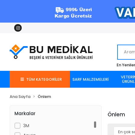
En Yenile
VETERİ
TÜM KATEGORİLER
SARF MALZEMELERİ
ÜRÜNL
Ana Sayfa
Önlem
Markalar
Önlem
3M