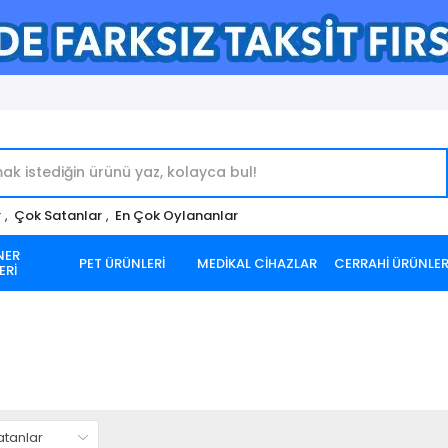
r
,
Çok Satanlar
,
En Çok Oylananlar
NER
PET ÜRÜNLERİ
MEDİKAL CİHAZLAR
CERRAHİ ÜRÜNLE
ERİ