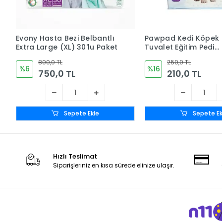
Evony Hasta Bezi Belbantlı
Pawpad Kedi Köpek
Extra Large (XL) 30'lu Paket
Tuvalet Eğitim Pedi
60x90cm 30'lu Paket
800,0 TL
250,0 TL
%6
%16
750,0 TL
210,0 TL
Sepete Ekle
Sepete Ek
Hızlı Teslimat
Siparişleriniz en kısa sürede elinize ulaşır.