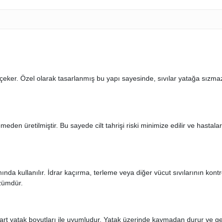
 çeker. Özel olarak tasarlanmış bu yapı sayesinde, sıvılar yatağa sızm
en üretilmiştir. Bu sayede cilt tahrişi riski minimize edilir ve hastalar 
nda kullanılır. İdrar kaçırma, terleme veya diğer vücut sıvılarının kon
zümdür.
t yatak boyutları ile uyumludur. Yatak üzerinde kaymadan durur ve ge