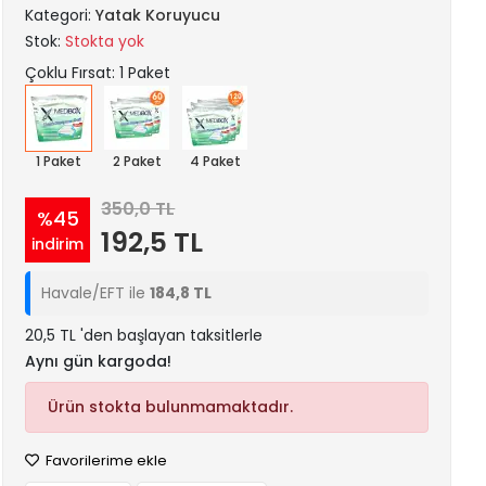
Kategori:
Yatak Koruyucu
Stok:
Stokta yok
Çoklu Fırsat: 1 Paket
1 Paket
2 Paket
4 Paket
350,0 TL
%45
192,5 TL
indirim
Havale/EFT ile
184,8 TL
20,5 TL 'den başlayan taksitlerle
Aynı gün kargoda!
Ürün stokta bulunmamaktadır.
Favorilerime ekle