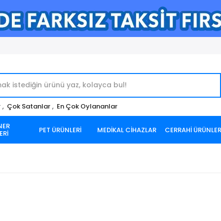
r
,
Çok Satanlar
,
En Çok Oylananlar
NER
PET ÜRÜNLERİ
MEDİKAL CİHAZLAR
CERRAHİ ÜRÜNLE
ERİ