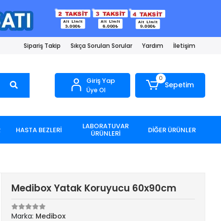
Sipariş Takip
Sıkça Sorulan Sorular
Yardım
İletişim
0
Giriş Yap
Sepetim
Üye Ol
LABORATUVAR
R
HASTA BEZLERİ
DİĞER ÜRÜNLER
ÜRÜNLERİ
Medibox Yatak Koruyucu 60x90cm
Marka:
Medibox