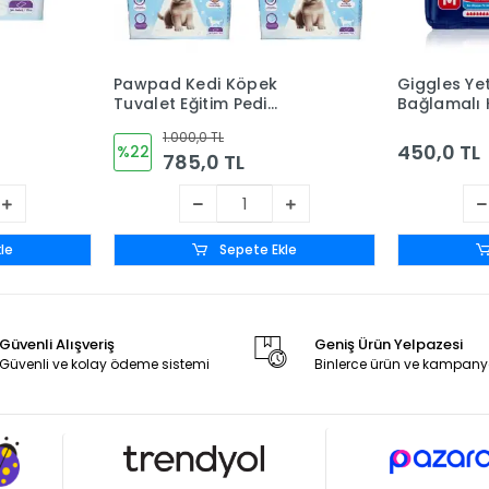
Pawpad Kedi Köpek
Giggles Yet
Tuvalet Eğitim Pedi
Bağlamalı 
60x90cm 120 Adet - 4
Medium - 
1.000,0 TL
Paket
450,0 TL
%22
785,0 TL
le
Sepete Ekle
Güvenli Alışveriş
Geniş Ürün Yelpazesi
Güvenli ve kolay ödeme sistemi
Binlerce ürün ve kampany