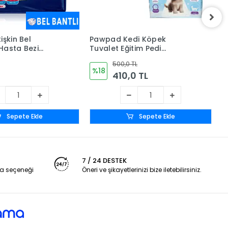
işkin Bel
Pawpad Kedi Köpek
P
Hasta Bezi
Tuvalet Eğitim Pedi
T
30 Adet
60x90cm 60 Adet - 2 Paket
6
500,0 TL
%18
410,0 TL
Sepete Ekle
Sepete Ekle
7 / 24 DESTEK
a seçeneği
Öneri ve şikayetlerinizi bize iletebilirsiniz.