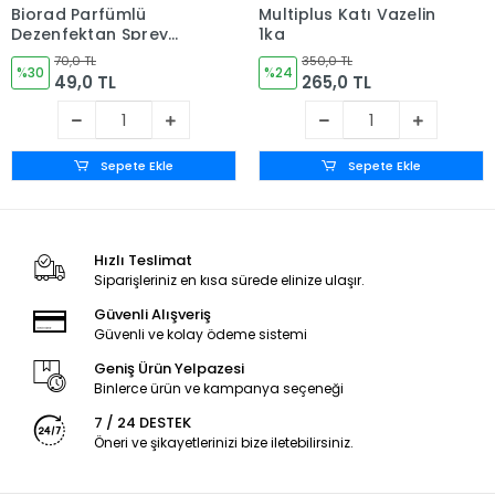
Biorad Parfümlü
Multiplus Katı Vazelin
Dezenfektan Sprey
1kg
Lavanta Kokulu 150ml
70,0 TL
350,0 TL
%30
%24
49,0 TL
265,0 TL
Sepete Ekle
Sepete Ekle
Hızlı Teslimat
Siparişleriniz en kısa sürede elinize ulaşır.
Güvenli Alışveriş
Güvenli ve kolay ödeme sistemi
Geniş Ürün Yelpazesi
Binlerce ürün ve kampanya seçeneği
7 / 24 DESTEK
Öneri ve şikayetlerinizi bize iletebilirsiniz.