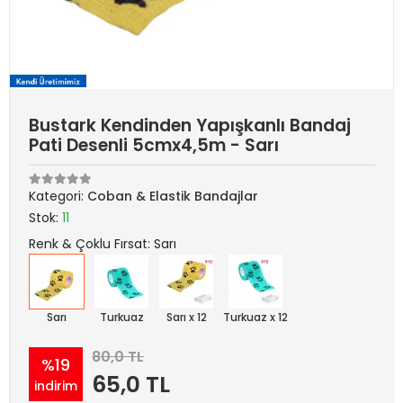
Bustark Kendinden Yapışkanlı Bandaj
Pati Desenli 5cmx4,5m - Sarı
Kategori:
Coban & Elastik Bandajlar
Stok:
11
Renk & Çoklu Fırsat: Sarı
Sarı
Turkuaz
Sarı x 12
Turkuaz x 12
80,0 TL
%19
65,0 TL
indirim