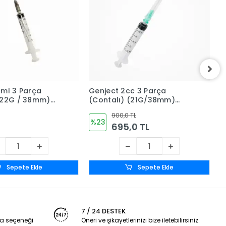
5ml 3 Parça
Genject 2cc 3 Parça
G
(22G / 38mm)
(Contalı) (21G/38mm)
5
Uçlu - 250'li
Uzun Yeşil Uçlu 250'li Kutu
900,0 TL
4
%23
695,0 TL
Sepete Ekle
Sepete Ekle
7 / 24 DESTEK
a seçeneği
Öneri ve şikayetlerinizi bize iletebilirsiniz.