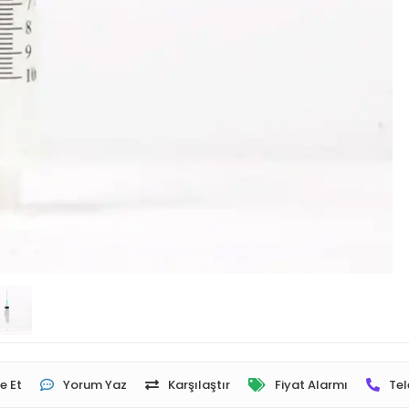
e Et
Yorum Yaz
Karşılaştır
Fiyat Alarmı
Tel