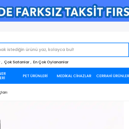
r
,
Çok Satanlar
,
En Çok Oylananlar
NER
PET ÜRÜNLERİ
MEDİKAL CİHAZLAR
CERRAHİ ÜRÜNLE
ERİ
çları