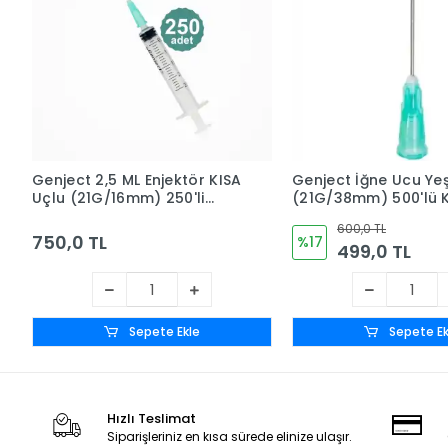
Genject 2,5 ML Enjektör KISA
Genject İğne Ucu Yeş
Uçlu (21G/16mm) 250'li
(21G/38mm) 500'lü 
Kutu
600,0 TL
750,0 TL
%17
499,0 TL
Sepete Ekle
Sepete Ek
Hızlı Teslimat
Siparişleriniz en kısa sürede elinize ulaşır.