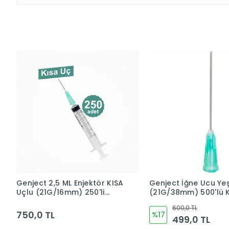
Genject 2,5 ML Enjektör KISA
Genject İğne Ucu Yeş
Uçlu (21G/16mm) 250'li
(21G/38mm) 500'lü 
Kutu
600,0 TL
750,0 TL
%17
499,0 TL