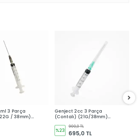
5ml 3 Parça
Genject 2cc 3 Parça
G
(22G / 38mm)
(Contalı) (21G/38mm)
5
Uçlu - 250'li
Uzun Yeşil Uçlu 250'li Kutu
900,0 TL
4
%23
695,0 TL