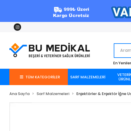
En Yenile
VETERİ
TÜM KATEGORİLER
SARF MALZEMELERİ
ÜRÜNL
Ana Sayfa
Sarf Malzemeleri
Enjektörler & Enjektör İğne U