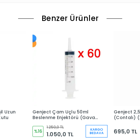
Benzer Ürünler
il Uzun
Genject Çam Uçlu 50ml
Genject 2,
Kutu
Beslenme Enjektörü (Gavaj
(Contalı) 
Enjektör) 60'lı Kutu
Uzun Siyah 
1.250,0 TL
Kutu
KARGO
695,0 TL
%16
1.050,0 TL
BEDAVA