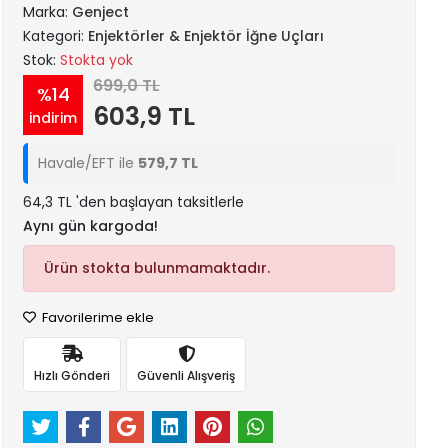
Marka:
Genject
Kategori:
Enjektörler & Enjektör İğne Uçları
Stok:
Stokta yok
699,0 TL
%14
603,9 TL
indirim
Havale/EFT ile
579,7 TL
64,3 TL 'den başlayan taksitlerle
Aynı gün kargoda!
Ürün stokta bulunmamaktadır.
Favorilerime ekle
Hızlı Gönderi
Güvenli Alışveriş