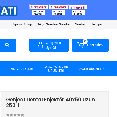
Sipariş Takip
Sıkça Sorulan Sorular
Yardım
İletişim
0
Giriş Yap
Sepetim
Üye Ol
LABORATUVAR
R
HASTA BEZLERİ
DİĞER ÜRÜNLER
ÜRÜNLERİ
Genject Dental Enjektör 40x50 Uzun
250'li