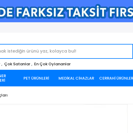
r
,
Çok Satanlar
,
En Çok Oylananlar
NER
PET ÜRÜNLERİ
MEDİKAL CİHAZLAR
CERRAHİ ÜRÜNLE
ERİ
çları