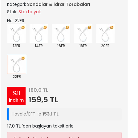
Kategori:
Sondalar & İdrar Torabaları
Stok:
Stokta yok
No: 22FR
12FR
14FR
16FR
18FR
20FR
22FR
180,0 TL
%11
159,5 TL
indirim
Havale/EFT ile
153,1 TL
17,0 TL 'den başlayan taksitlerle