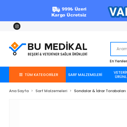
En Yenile
VETERİ
TÜM KATEGORİLER
SARF MALZEMELERİ
ÜRÜNL
Ana Sayfa
Sarf Malzemeleri
Sondalar & İdrar Torabaları