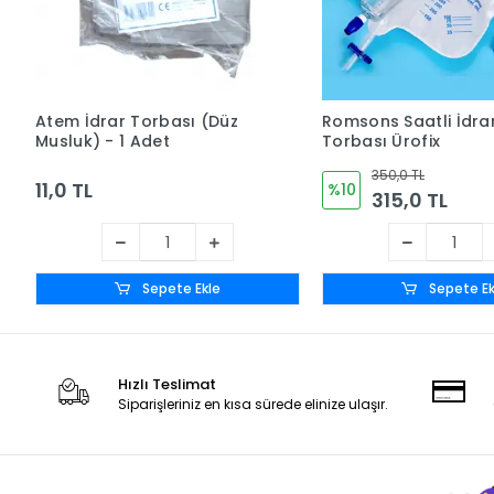
Atem İdrar Torbası (Düz
Romsons Saatli İdra
Musluk) - 1 Adet
Torbası Ürofix
350,0 TL
11,0 TL
%10
315,0 TL
Sepete Ekle
Sepete Ek
Hızlı Teslimat
Siparişleriniz en kısa sürede elinize ulaşır.