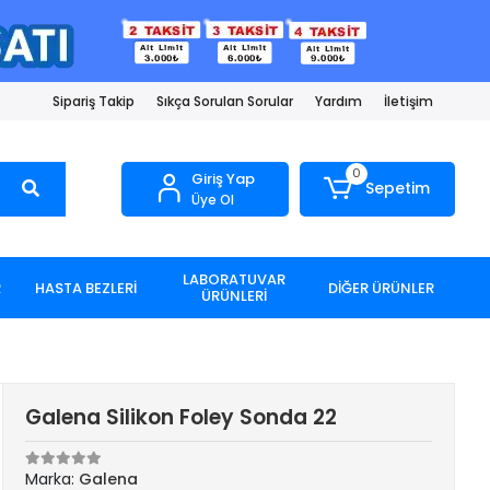
Sipariş Takip
Sıkça Sorulan Sorular
Yardım
İletişim
0
Giriş Yap
Sepetim
Üye Ol
LABORATUVAR
R
HASTA BEZLERİ
DİĞER ÜRÜNLER
ÜRÜNLERİ
Galena Silikon Foley Sonda 22
Marka:
Galena