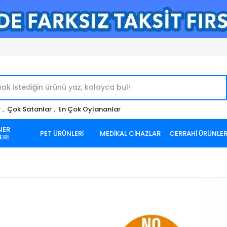
r
,
Çok Satanlar
,
En Çok Oylananlar
NER
PET ÜRÜNLERİ
MEDİKAL CİHAZLAR
CERRAHİ ÜRÜNLE
ERİ