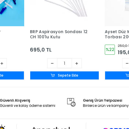
r
BRP Aspirasyon Sondası 12
Ayset Düz 
CH 100'lu Kutu
Torbası 20
250,0 
695,0 TL
%22
195,
le
Sepete Ekle
Güvenli Alışveriş
Geniş Ürün Yelpazesi
Güvenli ve kolay ödeme sistemi
Binlerce ürün ve kampany