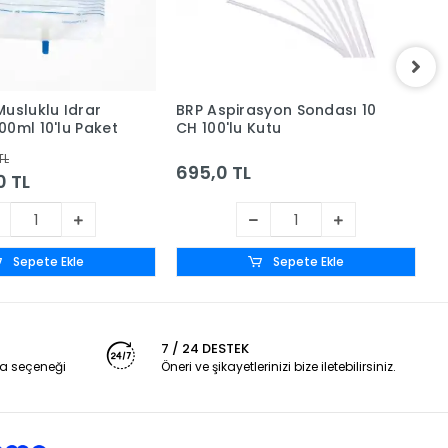
Musluklu Idrar
BRP Aspirasyon Sondası 10
B
00ml 10'lu Paket
CH 100'lu Kutu
C
TL
695,0 TL
6
0 TL
Sepete Ekle
Sepete Ekle
7 / 24 DESTEK
a seçeneği
Öneri ve şikayetlerinizi bize iletebilirsiniz.