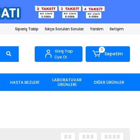
Sipariş Takip
Sıkça Sorulan Sorular
Yardım
İletişim
0
Giriş Yap
Sepetim
Üye Ol
LABORATUVAR
R
HASTA BEZLERİ
DİĞER ÜRÜNLER
ÜRÜNLERİ