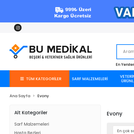
En Yenile
VETERİ
TÜM KATEGORİLER
SARF MALZEMELERİ
ÜRÜNL
Ana Sayfa
Evony
Alt Kategoriler
Evony
Sarf Malzemeleri
Hasta Bezleri