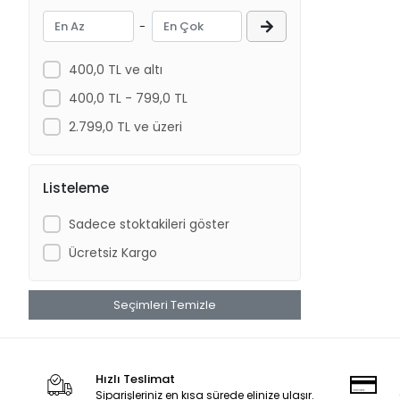
BACTIGRAS
-
Bambino
Bastos Viegas
400,0 TL ve altı
BD
400,0 TL - 799,0 TL
Berha
2.799,0 TL ve üzeri
Berika
Bestpoint
Listeleme
Beta İpek
Sadece stoktakileri göster
Betaplast
Ücretsiz Kargo
Betasan
Beybi
Seçimleri Temizle
Biorad
Bioxi
Bıçakcılar
Hızlı Teslimat
Siparişleriniz en kısa sürede elinize ulaşır.