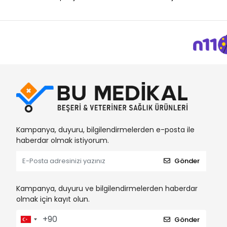
Braun
BRP
BSN
Bu-Med
Bustark
Canped
Cansın
Catheters
Kampanya, duyuru, bilgilendirmelerden e-posta ile
Ceren
haberdar olmak istiyorum.
Clean Ped
Gönder
Clivex
Covidien
Kampanya, duyuru ve bilgilendirmelerden haberdar
Cutta Cutter
olmak için kayıt olun.
Damacryl-Vet
Gönder