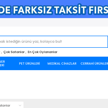
r
,
Çok Satanlar
,
En Çok Oylananlar
NER
PET ÜRÜNLERİ
MEDİKAL CİHAZLAR
CERRAHİ ÜRÜNLE
ERİ