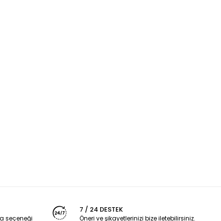
7 / 24 DESTEK
a seçeneği
Öneri ve şikayetlerinizi bize iletebilirsiniz.