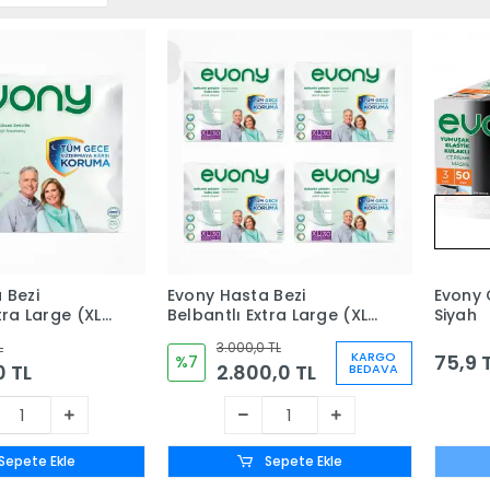
 Bezi
Evony Hasta Bezi
Evony 
tra Large (XL)
Belbantlı Extra Large (XL)
Siyah
30'lu Paket x 4 Paket (120
L
3.000,0 TL
Adet)
KARGO
75,9 
%7
0 TL
2.800,0 TL
BEDAVA
Sepete Ekle
Sepete Ekle