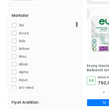
Markalar
3M
Acura
Ada
Airbee
Aksu
Alban
Evony Hasta
Belbantlı Ex
Alpha
30'lu Paket
800,0 T
Aqua
%6
750,
Artı-Med
Assan
Fiyat Aralıkları
Ayset