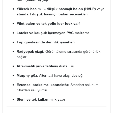
Yüksek hacimli – düşük basınçlı balon (HVLP)
veya
standart düşük basınçlı balon
seçenekleri
Pilot balon ve tek yollu luer-lock valf
Lateks ve kauçuk içermeyen PVC malzeme
Tüp gövdesinde derinlik işaretleri
Radyopak çizgi:
Görüntüleme sırasında görünürlük
sağlar
Atravmatik yuvarlatılmış distal uç
Murphy göz:
Alternatif hava akışı desteği
Evrensel proksimal konnektör:
Standart solunum
cihazları ile uyumlu
Steril ve tek kullanımlık yapı