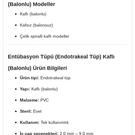
(Balonlu) Modeller
Kaflı (balonlu)
Kafsız (balonsuz)
Çelik spiralli kaflı modeller
Entübasyon Tüpü (Endotrakeal Tüp) Kaflı
(Balonlu) Ürün Bilgileri
Ürün tipi:
Endotrakeal tüp
Yapı:
Kaflı (balonlu)
Malzeme:
PVC
Steril:
Evet
Kullanım:
Tek kullanımlık
İç çap seçenekleri:
2,0 mm – 9,0 mm