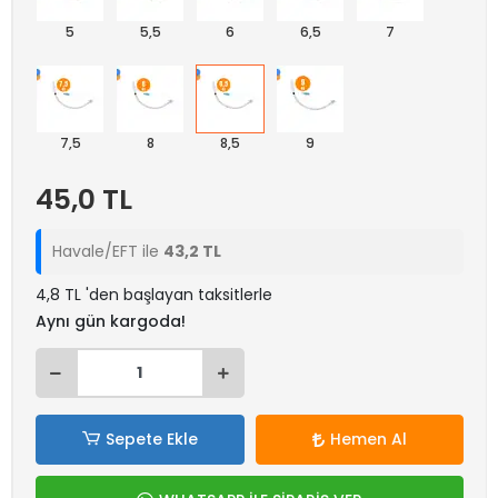
5
5,5
6
6,5
7
7,5
8
8,5
9
45,0 TL
Havale/EFT ile
43,2 TL
4,8 TL 'den başlayan taksitlerle
Aynı gün kargoda!
Sepete Ekle
Hemen Al