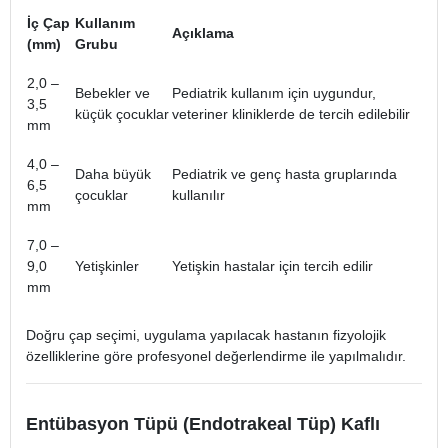
İç Çap
Kullanım
Açıklama
(mm)
Grubu
2,0 –
Bebekler ve
Pediatrik kullanım için uygundur,
3,5
küçük çocuklar
veteriner kliniklerde de tercih edilebilir
mm
4,0 –
Daha büyük
Pediatrik ve genç hasta gruplarında
6,5
çocuklar
kullanılır
mm
7,0 –
9,0
Yetişkinler
Yetişkin hastalar için tercih edilir
mm
Doğru çap seçimi, uygulama yapılacak hastanın fizyolojik
özelliklerine göre profesyonel değerlendirme ile yapılmalıdır.
Entübasyon Tüpü (Endotrakeal Tüp) Kaflı