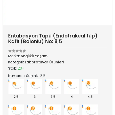
Entübasyon Tüpü (Endotrakeal tüp)
Kaflı (Balonlu) No: 8,5
Marka:
Sağlıklı Yaşam
Kategori:
Laboratuvar Ürünleri
Stok:
20+
Numarası Seçiniz: 8,5
2,5
3
3,5
4
4,5