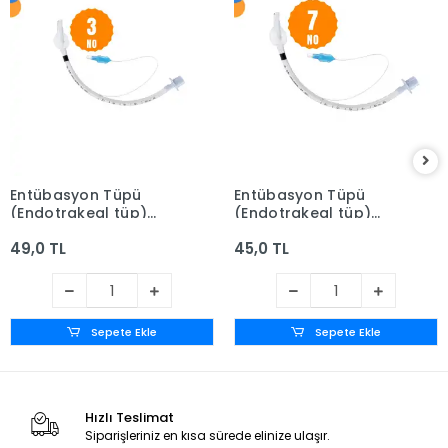
Entübasyon Tüpü
Entübasyon Tüpü
(Endotrakeal tüp)
(Endotrakeal tüp)
Kaflı (Balonlu) No: 3
Kaflı (Balonlu) No: 7
49,0 TL
45,0 TL
Sepete Ekle
Sepete Ekle
Hızlı Teslimat
Siparişleriniz en kısa sürede elinize ulaşır.