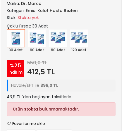
Marka:
Dr. Marco
Kategori:
Emici Külot Hasta Bezleri
Stok:
Stokta yok
Çoklu Fırsat: 30 Adet
30 Adet
60 Adet
90 Adet
120 Adet
550,0 TL
%25
412,5 TL
indirim
Havale/EFT ile
396,0 TL
43,9 TL 'den başlayan taksitlerle
Ürün stokta bulunmamaktadır.
Favorilerime ekle