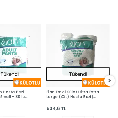
Tükendi
Tükendi
in Hasta Bezi
Elan Emici Külot Ultra Extra
D
 Small - 30'lu
Large (XXL) Hasta Bezi |
K
30'lu Paket
A
534,6 TL