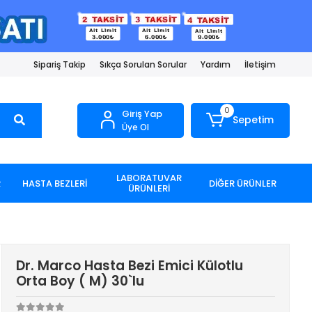
Sipariş Takip
Sıkça Sorulan Sorular
Yardım
İletişim
0
Giriş Yap
Sepetim
Üye Ol
LABORATUVAR
R
HASTA BEZLERİ
DİĞER ÜRÜNLER
ÜRÜNLERİ
Dr. Marco Hasta Bezi Emici Külotlu
Orta Boy ( M) 30`lu