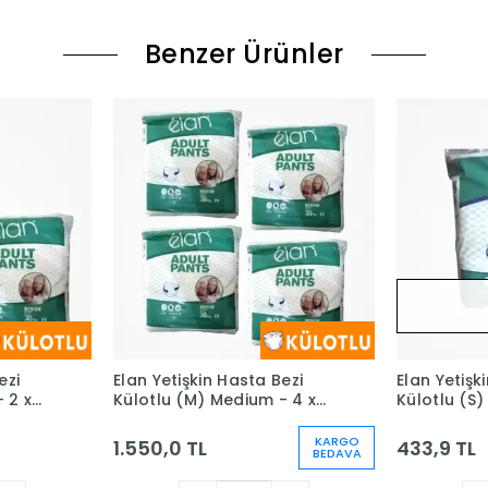
Benzer Ürünler
ezi
Elan Yetişkin Hasta Bezi
Elan Yetişk
 2 x
Külotlu (M) Medium - 4 x
Külotlu (S)
)
30'lu Paket (120 Adet)
Paket
KARGO
1.550,0 TL
433,9 TL
BEDAVA