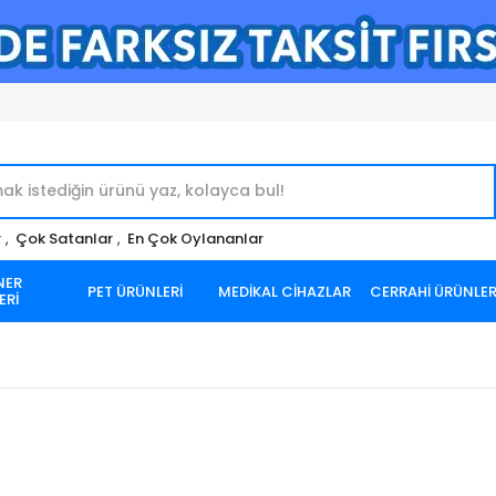
r
,
Çok Satanlar
,
En Çok Oylananlar
NER
PET ÜRÜNLERİ
MEDİKAL CİHAZLAR
CERRAHİ ÜRÜNLE
ERİ