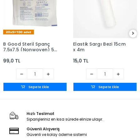
B Good Steril Spanç
Elastik Sargı Bezi 15cm
7,5x7,5 (Nonwoven) 5'li
x 4m
zarf x 20 - Kutusuz
99,0 TL
15,0 TL
Sepete Ekle
Sepete Ekle
Hızlı Teslimat
Siparişleriniz en kısa sürede elinize ulaşır.
Güvenli Alışveriş
Güvenli ve kolay ödeme sistemi