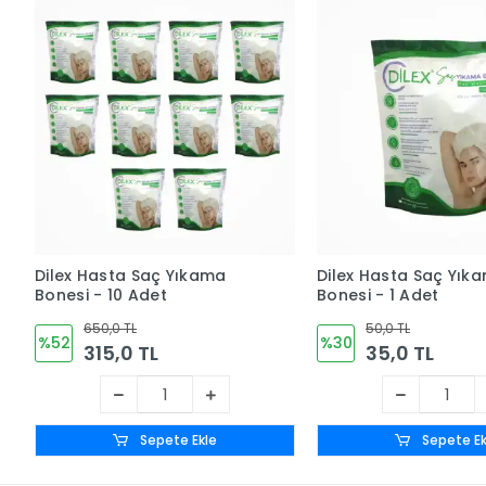
Dilex Hasta Saç Yıkama
Dilex Hasta Saç Yık
Bonesi - 10 Adet
Bonesi - 1 Adet
650,0 TL
50,0 TL
%52
%30
315,0 TL
35,0 TL
Sepete Ekle
Sepete Ek