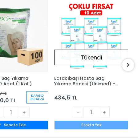
Tükendi
a Saç Yıkama
Eczacıbaşı Hasta Saç
E
0 Adet (1 Koli)
Yıkama Bonesi (Unimed) -
Y
10 Adet
0 TL
KARGO
434,5 TL
4
0,0 TL
BEDAVA
Sepete Ekle
Stokta Yok