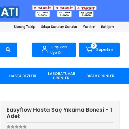
Sipariş Takip
Sıkça Sorulan Sorular
Yardım
İletişim
0
Giriş Yap
Sepetim
Üye Ol
LABORATUVAR
R
HASTA BEZLERİ
DİĞER ÜRÜNLER
ÜRÜNLERİ
Easyflow Hasta Saç Yıkama Bonesi - 1
Adet