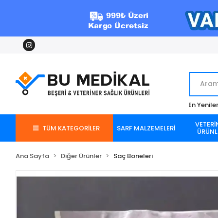
En Yenile
VETERİ
TÜM KATEGORİLER
SARF MALZEMELERİ
ÜRÜNL
Ana Sayfa
Diğer Ürünler
Saç Boneleri