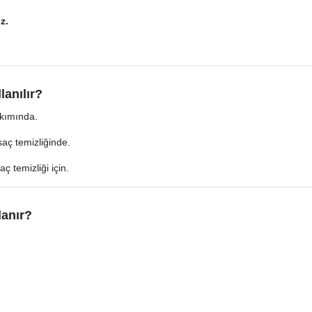
z.
anılır?
akımında.
 saç temizliğinde.
ç temizliği için.
lanır?