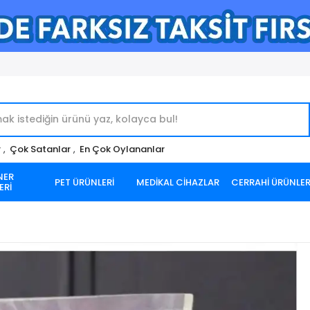
r
,
Çok Satanlar
,
En Çok Oylananlar
NER
PET ÜRÜNLERİ
MEDİKAL CİHAZLAR
CERRAHİ ÜRÜNLE
ERİ