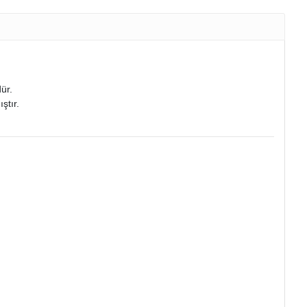
ür.
ştır.