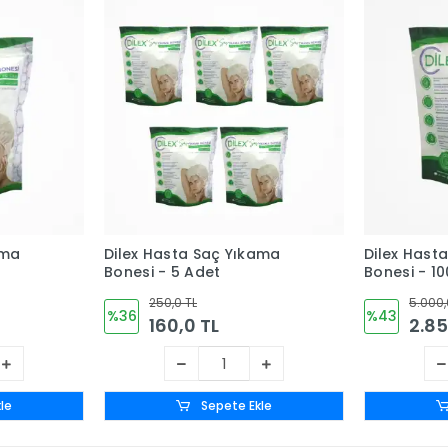
ama
Dilex Hasta Saç Yıkama
Dilex Hast
Bonesi - 5 Adet
Bonesi - 10
250,0 TL
5.000,
%36
%43
160,0 TL
2.85
le
Sepete Ekle