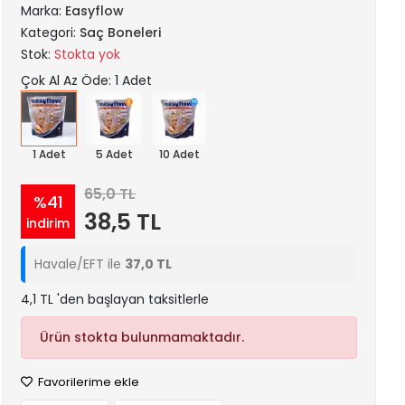
Marka:
Easyflow
Kategori:
Saç Boneleri
Stok:
Stokta yok
Çok Al Az Öde: 1 Adet
1 Adet
5 Adet
10 Adet
65,0 TL
%41
38,5 TL
indirim
Havale/EFT ile
37,0 TL
4,1 TL 'den başlayan taksitlerle
Ürün stokta bulunmamaktadır.
Favorilerime ekle