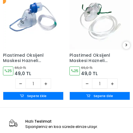
Plastimed Oksijenl
Plastimed Oksijenl
Maskesi Hazneli
Maskesi Hazneli
(Nebül) - Yetişkin - 1
(Nebül) - Pediatrik
65,0 TL
65,0 TL
Adet
%25
(Çocuk) - 1 Adet
%25
49,0 TL
49,0 TL
Sepete Ekle
Sepete Ekle
Hızlı Teslimat
Siparişleriniz en kısa sürede elinize ulaşır.