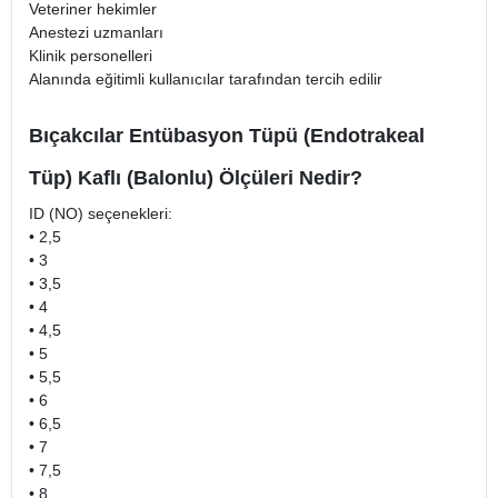
Veteriner hekimler
Anestezi uzmanları
Klinik personelleri
Alanında eğitimli kullanıcılar tarafından tercih edilir
Bıçakcılar Entübasyon Tüpü (Endotrakeal
Tüp) Kaflı (Balonlu) Ölçüleri Nedir?
ID (NO) seçenekleri:
• 2,5
• 3
• 3,5
• 4
• 4,5
• 5
• 5,5
• 6
• 6,5
• 7
• 7,5
• 8