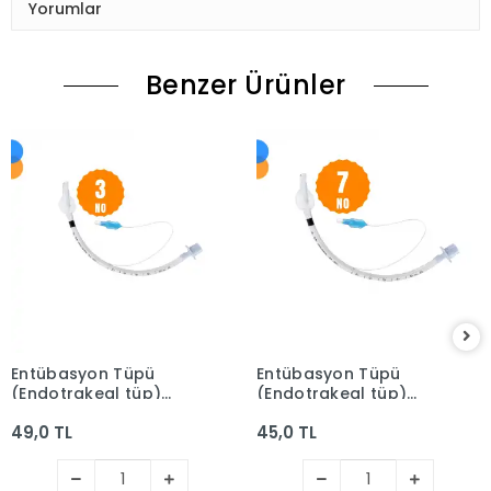
Yorumlar
Benzer Ürünler
Entübasyon Tüpü
Entübasyon Tüpü
(Endotrakeal tüp)
(Endotrakeal tüp)
Kaflı (Balonlu) No: 3
Kaflı (Balonlu) No: 7
49,0 TL
45,0 TL