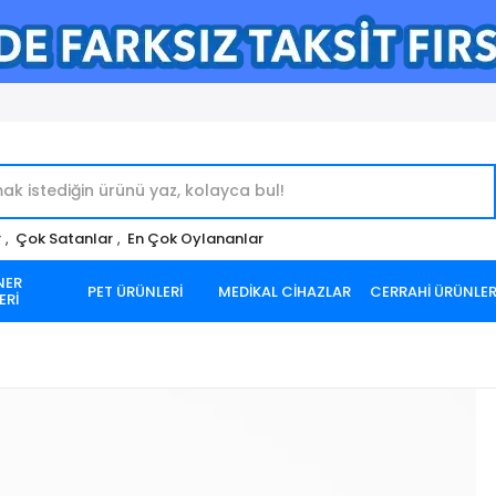
r
,
Çok Satanlar
,
En Çok Oylananlar
NER
PET ÜRÜNLERİ
MEDİKAL CİHAZLAR
CERRAHİ ÜRÜNLE
ERİ