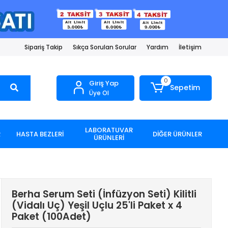
Sipariş Takip
Sıkça Sorulan Sorular
Yardım
İletişim
0
Giriş Yap
Sepetim
Üye Ol
LABORATUVAR
R
HASTA BEZLERİ
DİĞER ÜRÜNLER
ÜRÜNLERİ
Berha Serum Seti (İnfüzyon Seti) Kilitli
(Vidalı Uç) Yeşil Uçlu 25'li Paket x 4
Paket (100Adet)