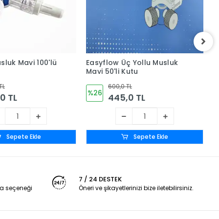
sluk Mavi 100'lü
Easyflow Üç Yollu Musluk
B
Mavi 50'li Kutu
S
U
TL
600,0 TL
%26
0 TL
445,0 TL
Sepete Ekle
Sepete Ekle
7 / 24 DESTEK
a seçeneği
Öneri ve şikayetlerinizi bize iletebilirsiniz.