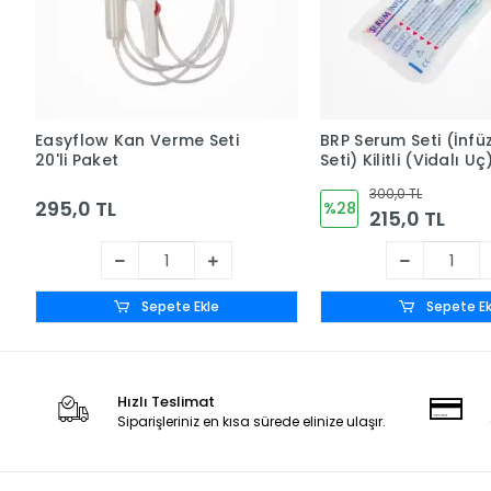
Easyflow Kan Verme Seti
BRP Serum Seti (İnfü
20'li Paket
Seti) Kilitli (Vidalı Uç
Uçlu 25'li Paket
300,0 TL
295,0 TL
%28
215,0 TL
Sepete Ekle
Sepete Ek
Hızlı Teslimat
Siparişleriniz en kısa sürede elinize ulaşır.