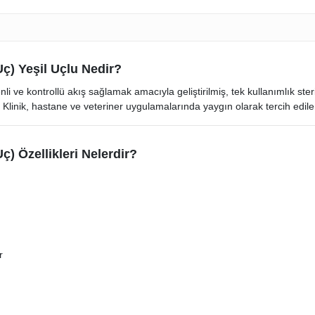
 Uç) Yeşil Uçlu Nedir?
e kontrollü akış sağlamak amacıyla geliştirilmiş, tek kullanımlık steril bi
r. Klinik, hastane ve veteriner uygulamalarında yaygın olarak tercih edil
Uç) Özellikleri Nelerdir?
r