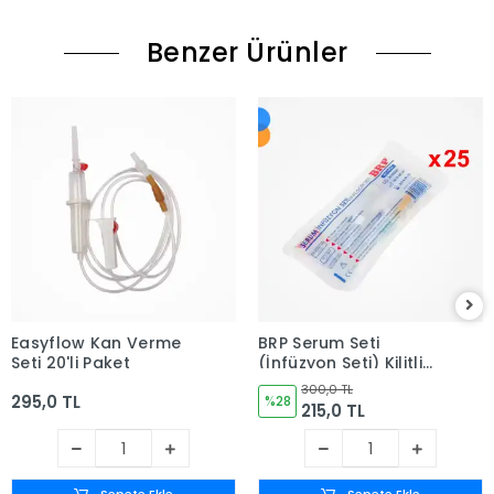
Benzer Ürünler
Easyflow Kan Verme
BRP Serum Seti
Seti 20'li Paket
(İnfüzyon Seti) Kilitli
(Vidalı Uç) Yeşil Uçlu
300,0 TL
295,0 TL
25'li Paket
%28
215,0 TL