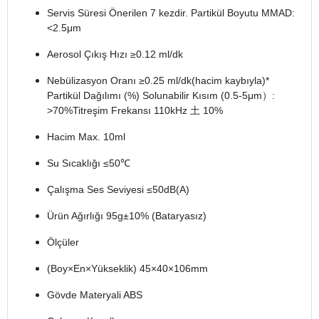
Servis Süresi Önerilen 7 kezdir. Partikül Boyutu MMAD:
<2.5μm
Aerosol Çıkış Hızı ≥0.12 ml/dk
Nebülizasyon Oranı ≥0.25 ml/dk(hacim kaybıyla)*
Partikül Dağılımı (%) Solunabilir Kısım (0.5-5μm）:
>70%Titreşim Frekansı 110kHz 土 10%
Hacim Max. 10ml
Su Sıcaklığı ≤50℃
Çalışma Ses Seviyesi ≤50dB(A)
Ürün Ağırlığı 95g±10% (Bataryasız)
Ölçüler
(Boy×En×Yükseklik) 45×40×106mm
Gövde Materyali ABS