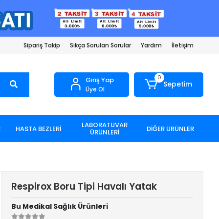
Sipariş Takip
Sıkça Sorulan Sorular
Yardım
İletişim
0
Giriş Yap
Sepetim
Üye Ol
LABORATUVAR
R
HASTA BEZLERİ
DİĞER ÜRÜNLER
ÜRÜNLERİ
Respirox Boru Tipi Havalı Yatak
Bu Medikal Sağlık Ürünleri