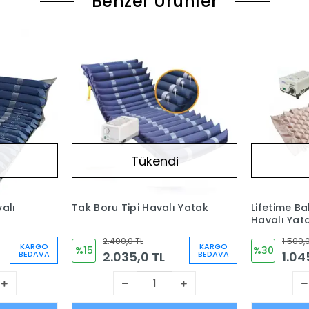
Benzer Ürünler
Tükendi
valı
Tak Boru Tipi Havalı Yatak
Lifetime Ba
Havalı Yat
2.400,0 TL
1.500,
KARGO
KARGO
%15
%30
2.035,0 TL
1.04
BEDAVA
BEDAVA