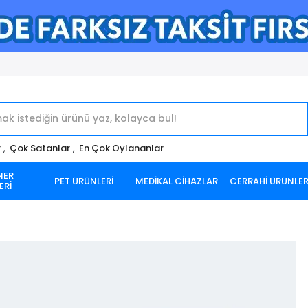
r
,
Çok Satanlar
,
En Çok Oylananlar
NER
PET ÜRÜNLERİ
MEDİKAL CİHAZLAR
CERRAHİ ÜRÜNLE
ERİ