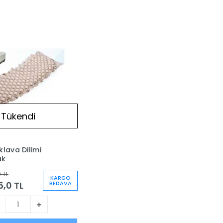
Tükendi
klava Dilimi
ak
0 TL
KARGO
5,0 TL
BEDAVA