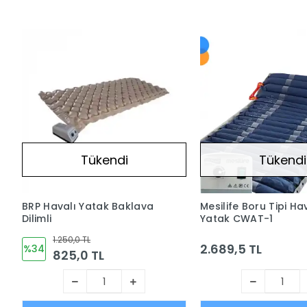
Tükendi
Tükendi
BRP Havalı Yatak Baklava
Mesilife Boru Tipi Ha
Dilimli
Yatak CWAT-1
1.250,0 TL
2.689,5 TL
%34
825,0 TL