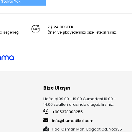
Stokta Yok
7 / 24 DESTEK
a seçeneği
Öneri ve şikayetlerinizi bize iletebilirsiniz.
Bize Ulaşın
Haftaiçi 09:00 - 19:00 Cumartesi 10:00 -
14:00 saatleri arasında ulaşabilirsiniz.
+905378303255
info@bumedikal.com
Hacı Osman Mah, Bağdat Cd. No:335