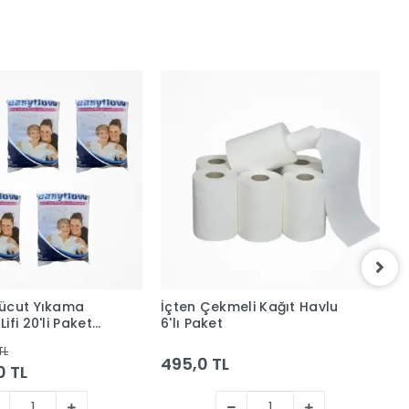
ücut Yıkama
İçten Çekmeli Kağıt Havlu
D
ifi 20'li Paket
6'lı Paket
T
ımlık) x 5 Paket
P
TL
495,0 TL
0 TL