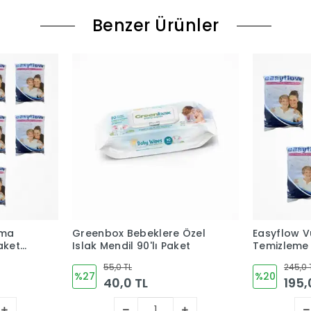
Benzer Ürünler
ama
Greenbox Bebeklere Özel
Easyflow V
Paket
Islak Mendil 90'lı Paket
Temizleme L
0 Paket
(Tek Kullan
55,0 TL
245,0 
%27
%20
40,0 TL
195,