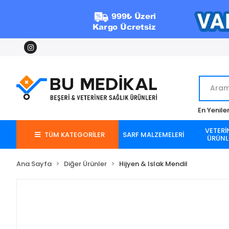
En Yenile
VETERİ
TÜM KATEGORİLER
SARF MALZEMELERİ
ÜRÜNL
Ana Sayfa
Diğer Ürünler
Hijyen & Islak Mendil