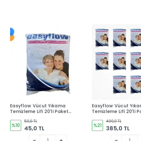
Easyflow Vücut Yıkama
Easyflow Vücut Yık
Temizleme Lifi 20'li Paket
Temizleme Lifi 20'li 
(Tek Kullanımlık)
(Tek Kullanımlık) x 1
50,0 TL
490,0 TL
%10
%21
45,0 TL
385,0 TL