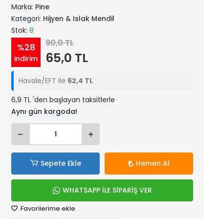
Marka:
Pine
Kategori:
Hijyen & Islak Mendil
Stok:
8
90,0 TL
%28
65,0 TL
indirim
Havale/EFT ile
62,4 TL
6,9 TL 'den başlayan taksitlerle
Aynı gün kargoda!
Sepete Ekle
Hemen Al
WHATSAPP İLE SİPARİŞ VER
Favorilerime ekle