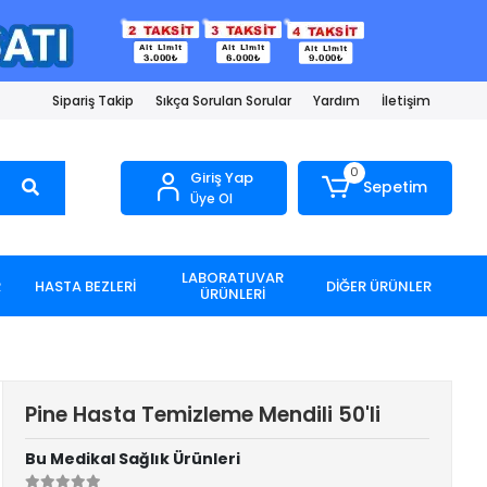
Sipariş Takip
Sıkça Sorulan Sorular
Yardım
İletişim
0
Giriş Yap
Sepetim
Üye Ol
LABORATUVAR
R
HASTA BEZLERİ
DİĞER ÜRÜNLER
ÜRÜNLERİ
Pine Hasta Temizleme Mendili 50'li
Bu Medikal Sağlık Ürünleri