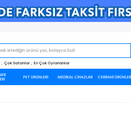
r
,
Çok Satanlar
,
En Çok Oylananlar
NER
PET ÜRÜNLERİ
MEDİKAL CİHAZLAR
CERRAHİ ÜRÜNLE
ERİ