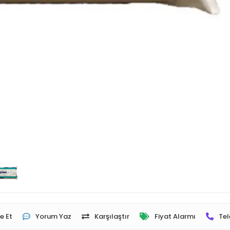
e Et
Yorum Yaz
Karşılaştır
Fiyat Alarmı
Tel