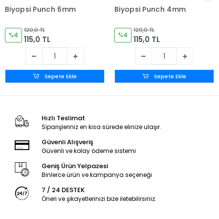
Biyopsi Punch 6mm
Biyopsi Punch 4mm
120,0 TL
120,0 TL
%4
%4
115,0 TL
115,0 TL
Sepete Ekle
Sepete Ekle
Hızlı Teslimat
Siparişleriniz en kısa sürede elinize ulaşır.
Güvenli Alışveriş
Güvenli ve kolay ödeme sistemi
Geniş Ürün Yelpazesi
Binlerce ürün ve kampanya seçeneği
7 / 24 DESTEK
Öneri ve şikayetlerinizi bize iletebilirsiniz.