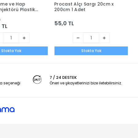
eme ve Hap
Procast Alçı Sargı 20cm x
P
jektörü Plastik
200cm 1 Adet
2
lı)
L
55,0 TL
3
 TL
Stokta Yok
Stokta Yok
7 / 24 DESTEK
a seçeneği
Öneri ve şikayetlerinizi bize iletebilirsiniz.