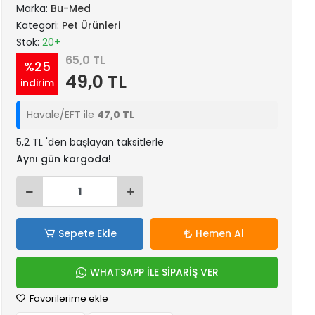
Marka:
Bu-Med
Kategori:
Pet Ürünleri
Stok:
20+
65,0 TL
%25
49,0 TL
indirim
Havale/EFT ile
47,0 TL
5,2 TL 'den başlayan taksitlerle
Aynı gün kargoda!
Sepete Ekle
Hemen Al
WHATSAPP İLE SİPARİŞ VER
Favorilerime ekle