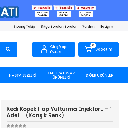
Sipariş Takip
Sıkça Sorulan Sorular
Yardım
İletişim
0
Giriş Yap
Sepetim
Üye Ol
LABORATUVAR
R
HASTA BEZLERİ
DİĞER ÜRÜNLER
ÜRÜNLERİ
Kedi Köpek Hap Yutturma Enjektörü - 1
Adet - (Karışık Renk)