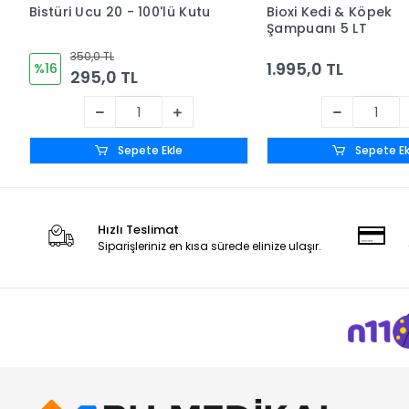
Bistüri Ucu 20 - 100'lü Kutu
Bioxi Kedi & Köpek
Şampuanı 5 LT
350,0 TL
1.995,0 TL
%16
295,0 TL
Sepete Ekle
Sepete Ek
Hızlı Teslimat
Siparişleriniz en kısa sürede elinize ulaşır.