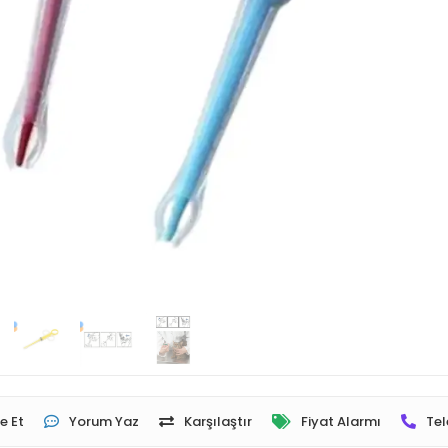
e Et
Yorum Yaz
Karşılaştır
Fiyat Alarmı
Tel