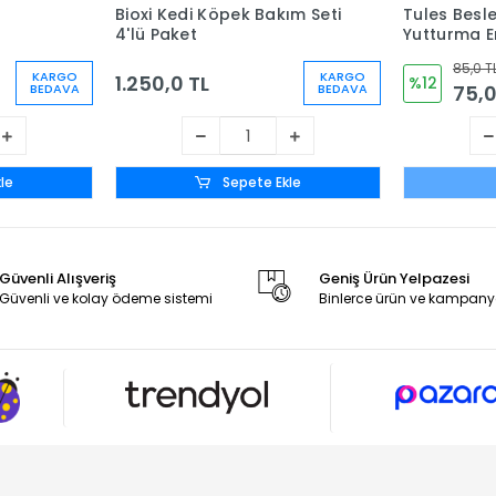
Bioxi Kedi Köpek Bakım Seti
Tules Besl
4'lü Paket
Yutturma En
(Çift Başlık
85,0 T
KARGO
KARGO
1.250,0 TL
%12
75,0
BEDAVA
BEDAVA
le
Sepete Ekle
Güvenli Alışveriş
Geniş Ürün Yelpazesi
Güvenli ve kolay ödeme sistemi
Binlerce ürün ve kampany