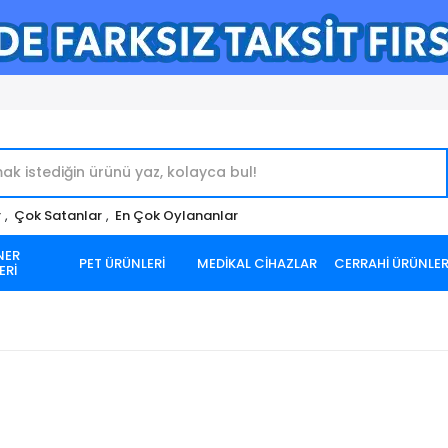
r
,
Çok Satanlar
,
En Çok Oylananlar
NER
PET ÜRÜNLERİ
MEDİKAL CİHAZLAR
CERRAHİ ÜRÜNLE
ERİ