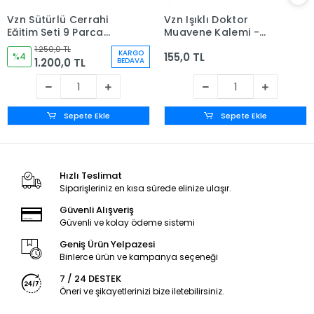
Vzn Sütürlü Cerrahi
Vzn Işıklı Doktor
Eğitim Seti 9 Parça
Muayene Kalemi -
(Çanta Hediyeli)
Penlight
1.250,0 TL
KARGO
155,0 TL
%4
1.200,0 TL
BEDAVA
Sepete Ekle
Sepete Ekle
Hızlı Teslimat
Siparişleriniz en kısa sürede elinize ulaşır.
Güvenli Alışveriş
Güvenli ve kolay ödeme sistemi
Geniş Ürün Yelpazesi
Binlerce ürün ve kampanya seçeneği
7 / 24 DESTEK
Öneri ve şikayetlerinizi bize iletebilirsiniz.