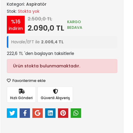
Kategori:
Aspiratör
Stok:
Stokta yok
2.500,0 TL
%16
KARGO
2.090,0 TL
BEDAVA
indirim
Havale/EFT ile
2.006,4 TL
222,6 TL 'den başlayan taksitlerle
Ürün stokta bulunmamaktadır.
Favorilerime ekle
Hızlı Gönderi
Güvenli Alışveriş