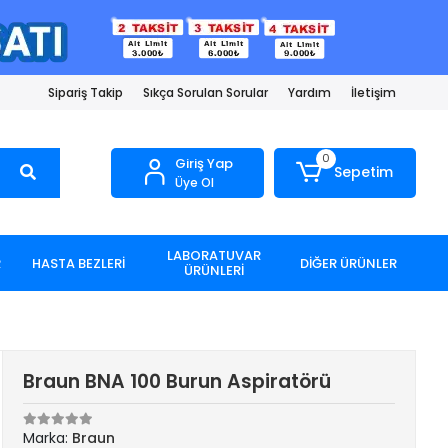
Sipariş Takip
Sıkça Sorulan Sorular
Yardım
İletişim
0
Giriş Yap
Sepetim
Üye Ol
LABORATUVAR
R
HASTA BEZLERİ
DİĞER ÜRÜNLER
ÜRÜNLERİ
Braun BNA 100 Burun Aspiratörü
Marka:
Braun