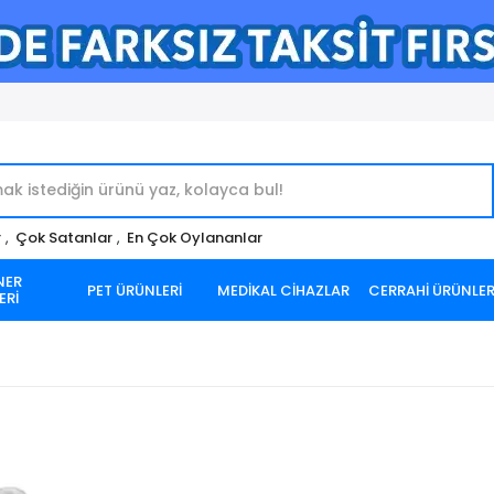
r
,
Çok Satanlar
,
En Çok Oylananlar
NER
PET ÜRÜNLERİ
MEDİKAL CİHAZLAR
CERRAHİ ÜRÜNLE
ERİ