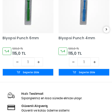
Biyopsi Punch 6mm
Biyopsi Punch 4mm
120,0 TL
120,0 TL
%4
%4
115,0 TL
115,0 TL
Sepete Ekle
Sepete Ekle
Hızlı Teslimat
Siparişleriniz en kısa sürede elinize ulaşır.
Güvenli Alışveriş
Güvenli ve kolay ödeme sistemi